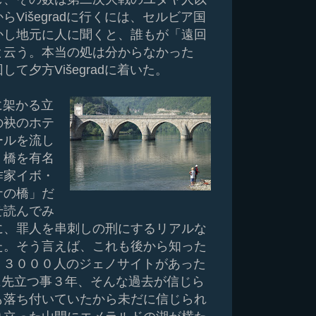
Višegradに行くには、セルビア国
かし地元に人に聞くと、誰もが「遠回
と云う。本当の処は分からなかった
て夕方Višegradに着いた。
川に架かる立
の袂のホテ
ールを流し
、橋を有名
作家イボ・
ナの橋」だ
せ読んでみ
に、罪人を串刺しの刑にするリアルな
た。そう言えば、これも後から知った
町も、３０００人のジェノサイトがあった
icaに先立つ事３年、そんな過去が信じら
も落ち付いていたから未だに信じられ