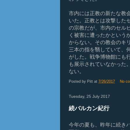
市内には正教の新たな教
いた。正教とは攻撃した
の宗教だが、市内のセル
く被害に遭ったかという
からない。その教会のキ
三本の指を翳していて、
がした。戦争博物館にも
も展示されていなかった
ない。
Posted by
Pitt
at
7/26/2017
No c
Tuesday, 25 July 2017
続バルカン紀行
今年の夏も、昨年に続き