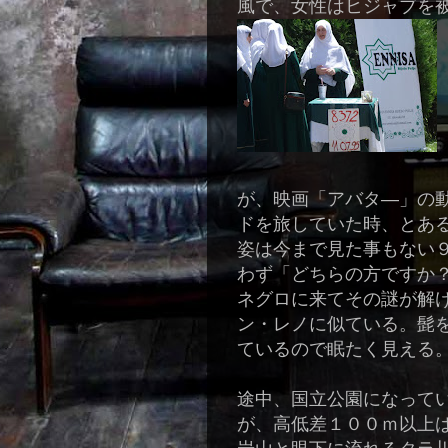
風で、女性はヒジャブを
が、映画「アバタ
―
」の
ドを旅していた時、とあ
姿は今まで見た事もない
わず「どちらの方ですか
ネグロに来てその謎が解
ン・レノに似ている。髭
ているので眠たく見える
途中、国立公園になって
が、高低差１００ｍ以上