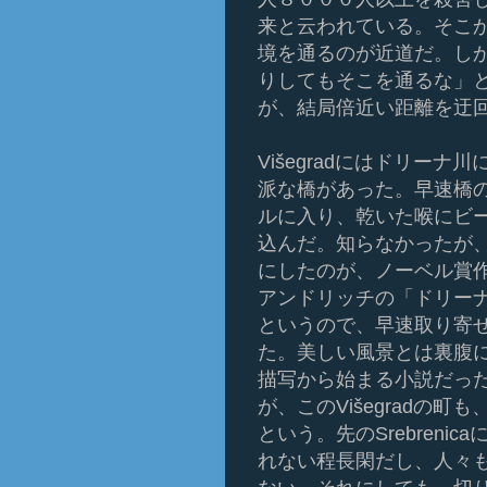
来と云われている。そこから
境を通るのが近道だ。し
りしてもそこを通るな」
が、結局倍近い距離を迂回し
Višegradにはドリーナ
派な橋があった。早速橋
ルに入り、乾いた喉にビ
込んだ。知らなかったが
にしたのが、ノーベル賞
アンドリッチの「ドリー
というので、早速取り寄
た。美しい風景とは裏腹
描写から始まる小説だっ
が、このVišegradの
という。先のSrebren
れない程長閑だし、人々