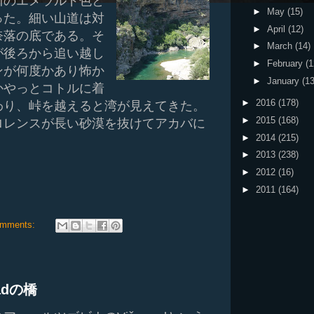
川のエメラルド色と
►
May
(15)
った。細い山道は対
►
April
(12)
奈落の底である。そ
►
March
(14)
が後ろから追い越し
►
February
(1
ンが何度かあり怖か
►
January
(13
かやっとコトルに着
►
2016
(178)
わり、峠を越えると湾が見えてきた。
►
2015
(168)
ロレンスが長い砂漠を抜けてアカバに
►
2014
(215)
►
2013
(238)
►
2012
(16)
►
2011
(164)
omments:
adの橋