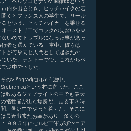
・ヘルツゴビナのVišegradという
。市内を出るとき、ヒッチハイクの若
。聞くとフランス人の学生で、リール
いるという。ヒッチハイカーを乗せる
、オーストリアでコックの見習いを乗
じないのでトラブルになった事があっ
旅行者を選んでいる。車中、彼らは
イトが何故同じ人間として起きたの
っていた。テント一つで、これからベ
ので途中で下した。
そのVišegradに向かう途中、
Srebrenicaという村に寄った。ここ
は数あるジェノサイトの中でも最大
の犠牲者が出た場所だ。走る事３時
間、暑い中でやっと着くと、そこに
は最近出来たお墓があり、多くの
。１９９５年にセルビア軍がボツニア
し、その数は第二次大戦のユダヤ人以