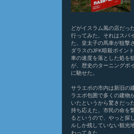
どがイスラム風の店だっ
行ってみた。それはスパ
た。皇太子の馬車が狙撃
ダラスのJFK暗殺ポイン
車の速度を落とした処を
が、歴史のターニングポ
に馳せた。
サラエボの市内は新旧の
ラエボ包囲で多くの建物
いたというから驚きだっ
持ち応えた。市民の命を
るというので、やっと探
ルしか残していない観光
わってきた。