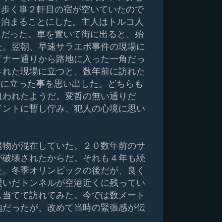
歩く事２軒目の宿が空いていたので
泊まることにした。主人はトルコ人
だった。車を置いて街に出ると、殆
た。翌朝、早速サラエボ事件の現場に
イナー通りから路地に入った一角だっ
された現場に立つと、数年前に訪れた
トに立った事を思い出した。どちらも
狙われたようだ。変哲の無い通りだ
イントに暫し佇み、犯人の心境に思い
建物が混在していた。２０数年前のサ
が破壊されたからだ。それも４年も続
た。冬季オリンピックの後だが、良く
繋いだトンネルが空港近くに残ってい
し当てて訪れてみた。今では数メート
地だったが、改めて当時の緊張感が伝