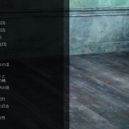
(13)
(12)
)
(13)
ロの渓
トと
dの橋
声の現
紀行
の日合
女性