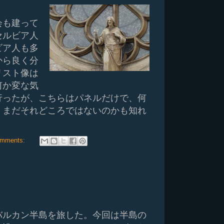
会も建って
セルビア人
ビア人も多
から良く分
リスト像は
何か変な気
行ったが、こちらはパネルだけで、何
。まだそれどころではないのかも知れ
omments:
バルカン半島を旅した。今回は半島の