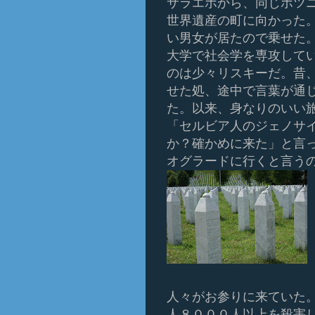
サラエボから、同じボツニア
世界遺産の町に向かった
い男女が居たので乗せた
大学で社会学を専攻して
のは少々リスキーだ。昔
せた処、途中で言葉が通
た。以来、身なりのいい
「セルビア人のジェノサ
か？確かめに来た」と言
オグラードに行くと言う
人々がお参りに来ていた
人８０００人以上を殺害