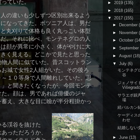
被っていた。
►
2019
(135)
►
2018
(165)
人の違いも少しずつ区別出来るよう
▼
2017
(155)
になってきた。ボツニア人は、男だ
►
December
と丸刈りで体格も良く丸っこい体型
►
November
だ。それに比べ、モンテネグロの人
►
October
(14
は顔が異常に小さく、体がやけに大
►
September
きく見える。どこかで見たと思った
►
August
(18)
動物人間に似ていた。昔スコットラン
▼
July
(6)
るお城で女性
2
人組がいた。その後ろ
モンテネグ
谷
９～１０等身で人間離れしていた。思
ジェノサイ
？」と聞きたくなったが、今回モンテ
Višegra
けた。顔は、男であれば俳優のジャ
サラエボ銃
場
を蓄え、大きな目に瞼が半分程掛かっ
続バルカン
。
ケーディス
わせ
いる渓谷を抜けた
結婚しない
はあっただろうか、
►
June
(13)