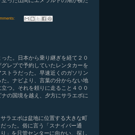
り立った山間にエメラルドの湖が横た
omments:
まった。日本から乗り継ぎを経て２０
ザグレブで予約していたレンタカーを
アストラだった。早速近くのガソリン
った。ナビより、言葉の分からない地
に立つ。それを頼りに走ること４００
ビナの国境を越え、夕方にサラエボに
サラエボは盆地に位置する大きな町
だった。俗に言う「スナイパー通
り」を只管センターに向かい、探し