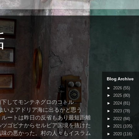
話
Blog Archive
►
2026
(55)
►
2025
(80)
南下してモンテネグロのコトル
►
2024
(81)
よいよアドリア海に出るかと思う
►
2023
(78)
。ルートは昨日の反省もあり最短距離
►
2022
(84)
ルツゴビナからセルビア国境を抜けた
►
2021
(105)
気味の悪かった。村の人々もイスラム
►
2020
(116)