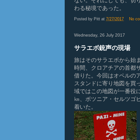
ない。それにしても、切
わる秘境であった。
Posted by
Pitt
at
7/27/2017
No c
Wednesday, 26 July 2017
サラエボ銃声の現場
旅はそのサラエボから始
時間、クロアチアの首都
借りた。今回はオペルの
スタンドに寄り地図を買
域ではこの地図が一番役
㎞、ボツニア・セルツゴ
着いた。