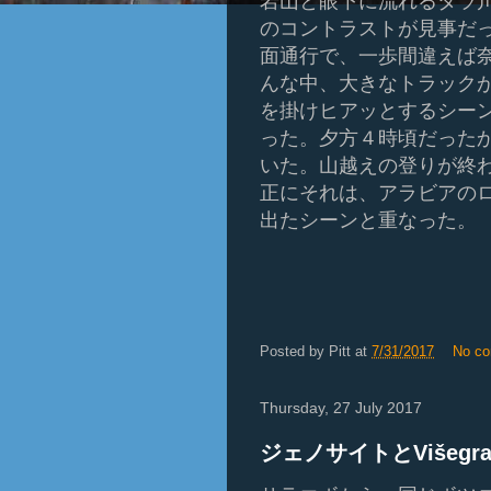
岩山と眼下に流れるタラ
のコントラストが見事だ
面通行で、一歩間違えば
んな中、大きなトラック
を掛けヒアッとするシー
った。夕方４時頃だった
いた。山越えの登りが終
正にそれは、アラビアの
出たシーンと重なった
。
Posted by
Pitt
at
7/31/2017
No c
Thursday, 27 July 2017
ジェノサイトとVišegr