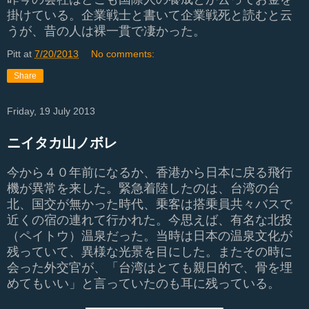
掛けている。企業戦士と書いて企業戦死と読むと云
うが、昔の人は裸一貫で凄かった。
Pitt
at
7/20/2013
No comments:
Share
Friday, 19 July 2013
ニイタカ山ノボレ
今から４０年前になるか、香港から日本に戻る飛行
機が異常を来した。緊急着陸したのは、台湾の台
北、国交が無かった時代、乗客は搭乗員共々バスで
近くの宿の連れて行かれた。今思えば、有名な北投
（ペイトウ）温泉だった。当時は日本の温泉文化が
残っていて、異様な光景を目にした。またその時に
会った外交官が、「台湾はとても親日的で、骨を埋
めてもいい」と言っていたのも耳に残っている。