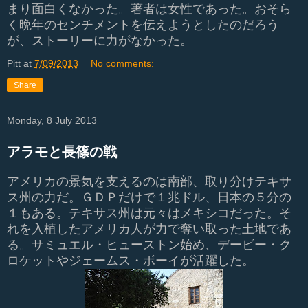
まり面白くなかった。著者は女性であった。おそら
く晩年のセンチメントを伝えようとしたのだろう
が、ストーリーに力がなかった。
Pitt
at
7/09/2013
No comments:
Share
Monday, 8 July 2013
アラモと長篠の戦
アメリカの景気を支えるのは南部、取り分けテキサ
ス州の力だ。ＧＤＰだけで１兆ドル、日本の５分の
１もある。テキサス州は元々はメキシコだった。そ
れを入植したアメリカ人が力で奪い取った土地であ
る。サミュエル・ヒューストン始め、デービー・ク
ロケットやジェームス・ボーイが活躍した。