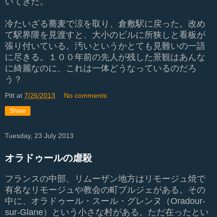
いてきた。
冷たいざる蕎麦で涼を取り、倉敷駅に戻った。改め
て駅界隈を見渡すと、大小のビルに所狭しと看板が
張り付いている。汚いというかとても見難いの一語
に尽きる。１００年前の先人が残した景観はあんな
に綺麗なのに、これは一体どうなっているのだろ
う？
Pitt
at
7/26/2013
No comments:
Share
Tuesday, 23 July 2013
オラドゥールの虐殺
フランスの中部、リムーザン地方はリモージュ焼で
有名なリモージュや教会の町ブルジェがある。その
中に、オラドゥール・スール・グレンヌ（Oradour-
sur-Glane）という小さな村がある。ただ在ったとい