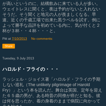
が高いというのに、結構飲みに来ている人が多い。
ウェイトレスに聞くと、夜は予約がないと入れない
そうだ。そう聞くと地元の人が羨ましくなる。早
速、近くの千歳工場で出来た黒ラベルを試す。例に
よって勝手な品評を初めている内に、気が付くと２
杯が３杯・・４杯・・・と。
Pitt
at
7/10/2013
No comments:
Share
Tuesday, 9 July 2013
ハロルド・フライの・・・
ラッシェル・ジョイス著「ハロルド・フライの予期
しない巡礼（The unlikely pilgrimage of Harold
Fry）」という本を読んだ。舞台は英国、定年を迎え
た６５歳の男が、ある時昔の同僚が癌だと知る。彼
は何を思ったか、着の身着のままで病院に向かって