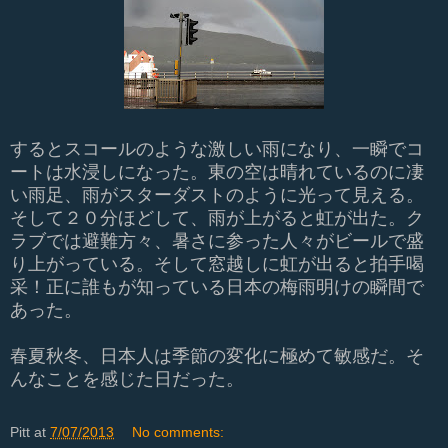
するとスコールのような激しい雨になり、一瞬でコ
ートは水浸しになった。東の空は晴れているのに凄
い雨足、雨がスターダストのように光って見える。
そして２０分ほどして、雨が上がると虹が出た。ク
ラブでは避難方々、暑さに参った人々がビールで盛
り上がっている。そして窓越しに虹が出ると拍手喝
采！正に誰もが知っている日本の梅雨明けの瞬間で
あった。
春夏秋冬、日本人は季節の変化に極めて敏感だ。そ
んなことを感じた日だった。
Pitt
at
7/07/2013
No comments: