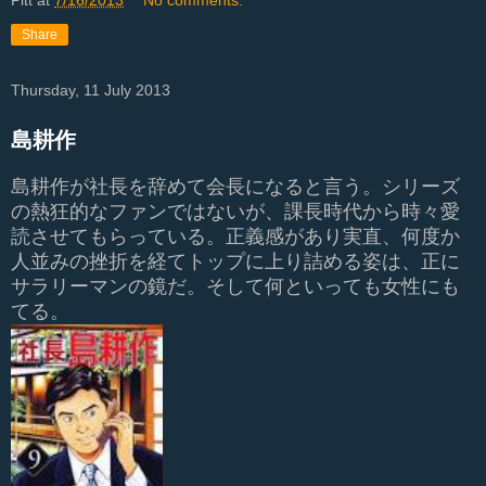
Pitt
at
7/16/2013
No comments:
Share
Thursday, 11 July 2013
島耕作
島耕作が社長を辞めて会長になると言う。シリーズ
の熱狂的なファンではないが、課長時代から時々愛
読させてもらっている。正義感があり実直、何度か
人並みの挫折を経てトップに上り詰める姿は、正に
サラリーマンの鏡だ。そして何といっても女性にも
てる。