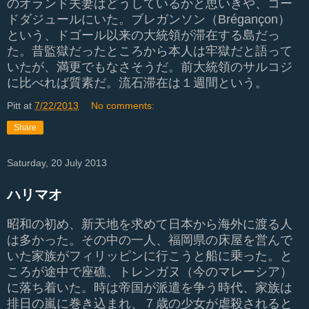
のオランド夫妻はどうしているかと思いきや、コー
ドダジュールにいた。ブレガンソン（Brégançon）
という、ドゴール以来の大統領が滞在する島だっ
た。昔監獄だったところから本人は牢獄だと語って
いたが、満更でもなさそうだ。前大統領のサルコジ
に比べれば質素だ。流石滞在は１週間という。
Pitt
at
7/22/2013
No comments:
Share
Saturday, 20 July 2013
ハリマオ
昭和の初め、新天地を求めて日本から海外に渡る人
は多かった。その中の一人、福岡県の床屋を営んで
いた家族がフィリッピンに行こうと船に乗った。と
ころが途中で座礁、トレンガヌ（今のマレーシア）
に落ち着いた。時は帝国が派遣を争う時代、家族は
排日の嵐に巻き込まれ、７歳の少女が虐殺されると