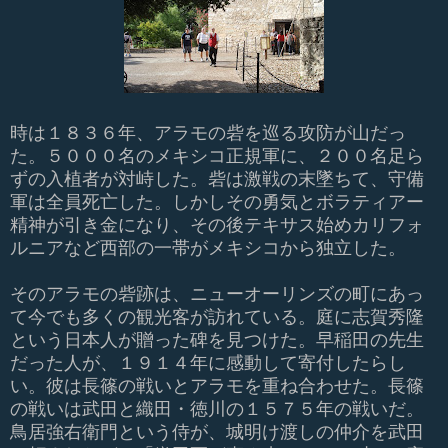
時は１８３６年、アラモの砦を巡る攻防が山だっ
た。５０００名のメキシコ正規軍に、２００名足ら
ずの入植者が対峙した。砦は激戦の末墜ちて、守備
軍は全員死亡した。しかしその勇気とボラティアー
精神が引き金になり、その後テキサス始めカリフォ
ルニアなど西部の一帯がメキシコから独立した。
そのアラモの砦跡は、ニューオーリンズの町にあっ
て今でも多くの観光客が訪れている。庭に志賀秀隆
という日本人が贈った碑を見つけた。早稲田の先生
だった人が、１９１４年に感動して寄付したらし
い。彼は長篠の戦いとアラモを重ね合わせた。長篠
の戦いは武田と織田・徳川の１５７５年の戦いだ。
鳥居強右衛門という侍が、城明け渡しの仲介を武田