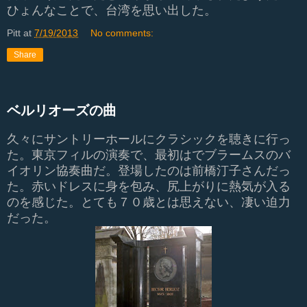
ひょんなことで、台湾を思い出した。
Pitt
at
7/19/2013
No comments:
Share
ベルリオーズの曲
久々にサントリーホールにクラシックを聴きに行っ
た。東京フィルの演奏で、最初はでブラームスのバ
イオリン協奏曲だ。登場したのは前橋汀子さんだっ
た。赤いドレスに身を包み、尻上がりに熱気が入る
のを感じた。とても７０歳とは思えない、凄い迫力
だった。