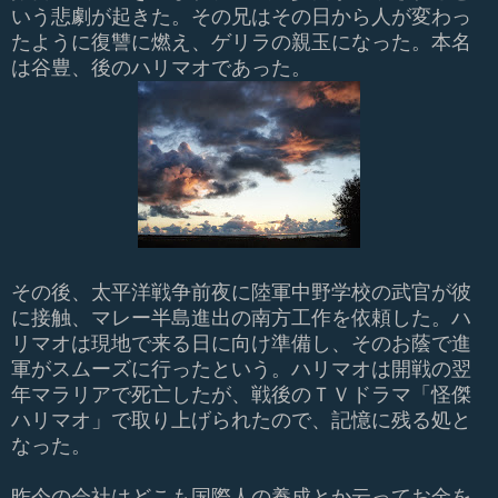
いう悲劇が起きた。その兄はその日から人が変わっ
たように復讐に燃え、ゲリラの親玉になった。本名
は谷豊、後のハリマオであった。
その後、太平洋戦争前夜に陸軍中野学校の武官が彼
に接触、マレー半島進出の南方工作を依頼した。ハ
リマオは現地で来る日に向け準備し、そのお蔭で進
軍がスムーズに行ったという。ハリマオは開戦の翌
年マラリアで死亡したが、戦後のＴＶドラマ「怪傑
ハリマオ」で取り上げられたので、記憶に残る処と
なった。
昨今の会社はどこも国際人の養成とか云ってお金を