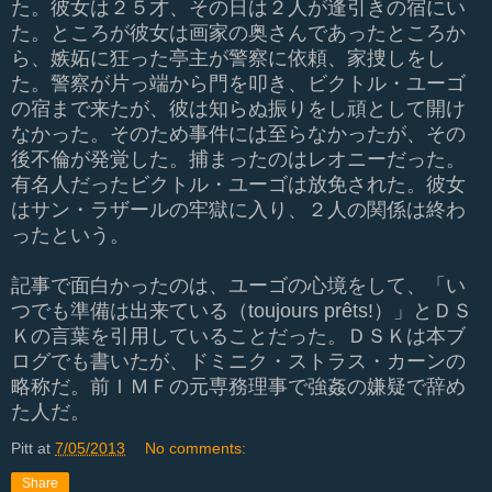
た。彼女は２５才、その日は２人が逢引きの宿にい
た。ところが彼女は画家の奥さんであったところか
ら、嫉妬に狂った亭主が警察に依頼、家捜しをし
た。警察が片っ端から門を叩き、ビクトル・ユーゴ
の宿まで来たが、彼は知らぬ振りをし頑として開け
なかった。そのため事件には至らなかったが、その
後不倫が発覚した。捕まったのはレオニーだった。
有名人だったビクトル・ユーゴは放免された。彼女
はサン・ラザールの牢獄に入り、２人の関係は終わ
ったという。
記事で面白かったのは、ユーゴの心境をして、「い
つでも準備は出来ている（toujours prêts
!
）」とＤＳ
Ｋの言葉を引用していることだった。ＤＳＫは本ブ
ログでも書いたが、ドミニク・ストラス・カーンの
略称だ。前ＩＭＦの元専務理事で強姦の嫌疑で辞め
た人だ。
Pitt
at
7/05/2013
No comments:
Share