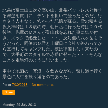
北岳は富士山に次ぐ高い山、北岳バットレスと称す
る岸壁を尻目に、テントを担いで登ったものだ。行
き交う人もなく、怖かった記憶が蘇る。雪の積もる
夜叉神峠は１８歳の時、朝日岳に行った時は２０代
後半、先輩のＭさんが登山靴を忘れた事に気が付
き、ズックで縦走した・・・。反対側の八ヶ岳もそ
うだった。同僚のＯ君と土曜日に会社が終わってか
ら直行してキャンプした。彼は準備もなく来たの
で、大手町のスタイルで赤岳に登った・・・そんな
ことを走馬灯のように思い出した。
車中で地酒の「真澄」を飲みながら、暫し過ぎ行く
景色に人生を振り返るのであった。
Pitt
at
7/30/2013
No comments:
Share
Monday, 29 July 2013