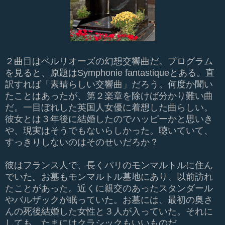
２曲目はベルリオーズの幻想交響曲だ。プログラム
を見ると、原題はSymphonie fantastiqueとある。直
訳すれば「素晴らしい交響曲」だろう。何度か聞い
たことはあったが、第２楽章を除けば分かり難い曲
だ。一目ぼれした英国人女優に着想した曲らしい。
彼女とは３年後に結婚したのでハッピーかと思いき
や、現実はそうでもないらしかった。聴いていて、
すっきりしないのはそのせいだろか？
彼はフランス人で、長くパリのモンマルトルに住ん
でいた。お墓もモンマルトル墓地にあり、以前訪れ
たことがあった。近くに親交のあったスタンダール
やバルザックが眠っていた。お墓には、最初の奥さ
んの死後結婚した女性と３人が入っていた。それに
しても、たまにはクラシックもいいものだ。