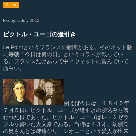
Share
Friday, 5 July 2013
ビクトル・ユーゴの逢引き
Le Point
というフランスの新聞がある。そのネット版
に毎朝「今日は何の日」というコラムが載ってい
る。フランスだけあって中々ウィットに富んでいて
面白い。
例えば今日は、１８４５年
７月５日にビクトル・ユーゴが逢引きの寝込みを襲
われた日であった。ビクトル・ユーゴはレ・ミゼラ
ブルを書いた大文豪である。当時は４３才、幼馴染
の奥さんとは疎遠なり、レオニーという愛人が出来