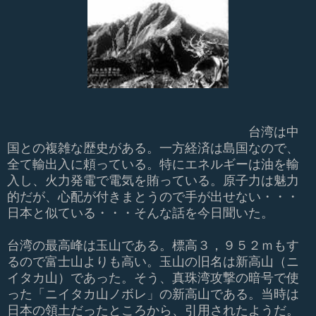
台
湾は中
国との複雑な歴史がある。一方経済は島国なので、
全て輸出入に頼っている。特にエネルギーは油を輸
入し、火力発電で電気を賄っている。原子力は魅力
的だが、心配が付きまとうので手が出せない・・・
日本と似ている・・・そんな話を今日聞いた。
台湾の最高峰は玉山である。標高３，９５２ｍもす
るので富士山よりも高い。玉山の旧名は新高山（ニ
イタカ山）であった。そう、真珠湾攻撃の暗号で使
った「ニイタカ山ノボレ」の新高山である。当時は
日本の領土だったところから、引用されたようだ。