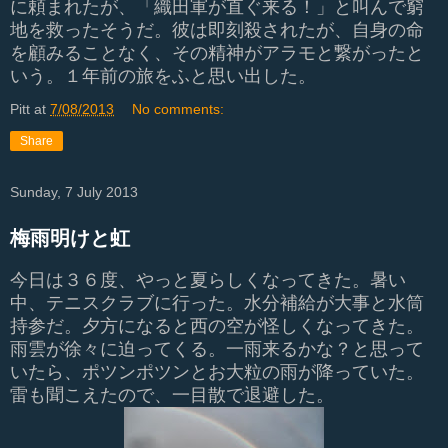
に頼まれたが、「織田軍が直ぐ来る！」と叫んで窮
地を救ったそうだ。彼は即刻殺されたが、自身の命
を顧みることなく、その精神がアラモと繋がったと
いう。１年前の旅をふと思い出した。
Pitt
at
7/08/2013
No comments:
Share
Sunday, 7 July 2013
梅雨明けと虹
今日は３６度、やっと夏らしくなってきた。暑い
中、テニスクラブに行った。水分補給が大事と水筒
持参だ。夕方になると西の空が怪しくなってきた。
雨雲が徐々に迫ってくる。一雨来るかな？と思って
いたら、ポツンポツンとお大粒の雨が降っていた。
雷も聞こえたので、一目散で退避した。