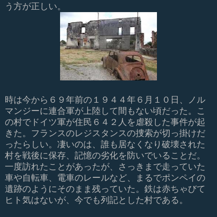
う方が正しい。
時は今から６９年前の１９４４年６月１０日、ノル
マンジーに連合軍が上陸して間もない頃だった。こ
の村でドイツ軍が住民６４２人を虐殺した事件が起
きた。フランスのレジスタンスの捜索が切っ掛けだ
ったらしい。凄いのは、誰も居なくなり破壊された
村を戦後に保存、記憶の劣化を防いでいることだ。
一度訪れたことがあったが、さっきまで走っていた
車や自転車、電車のレールなど、まるでポンペイの
遺跡のようにそのまま残っていた。鉄は赤ちゃびて
ヒト気はないが、今でも列記とした村である。