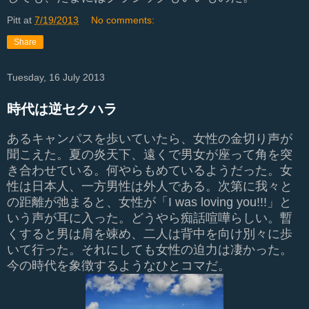
Pitt
at
7/19/2013
No comments:
Share
Tuesday, 16 July 2013
時代は逆セクハラ
あるキャンパスを歩いていたら、女性の金切り声が
聞こえた。夏の炎天下、遠くで男女が座って角を突
き合わせている。何やらもめているようだった。女
性は日本人、一方男性は外人である。次第に我々と
の距離が弛まると、女性が「I was loving you!!!」と
いう声が耳に入った。どうやら痴話喧嘩らしい。暫
くすると男は肩を竦め、二人は背中を向け別々に歩
いて行った。それにしても女性の迫力は凄かった。
今の時代を象徴するようなひとコマだ。