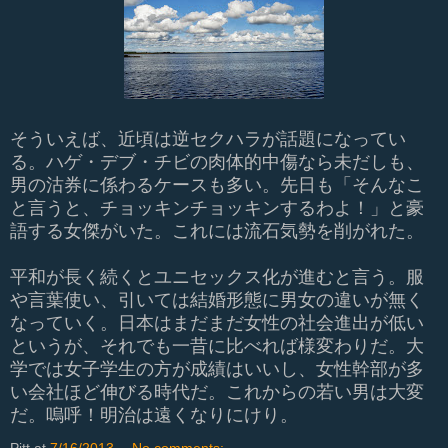
そういえば、近頃は逆セクハラが話題になってい
る。ハゲ・デブ・チビの肉体的中傷なら未だしも、
男の沽券に係わるケースも多い。先日も「そんなこ
と言うと、チョッキンチョッキンするわよ！」と豪
語する女傑がいた。これには流石気勢を削がれた。
平和が長く続くとユニセックス化が進むと言う。服
や言葉使い、引いては結婚形態に男女の違いが無く
なっていく。日本はまだまだ女性の社会進出が低い
というが、それでも一昔に比べれば様変わりだ。大
学では女子学生の方が成績はいいし、女性幹部が多
い会社ほど伸びる時代だ。これからの若い男は大変
だ。嗚呼！明治は遠くなりにけり。