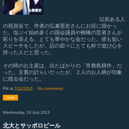
以前ある人
の祝賀会で、作者の弘兼憲史さんにお目に掛かっ
た。塩ジイ始め多くの国会議員や柳橋の芸者さんが
彩りを添える、とても華やかな会だった。彼も短い
スピーチをしたが、話の節々にとても粋で遊び心を
持った人だと思った。
その時のお土産は、出たばかりの「常務島耕作」だ
った。主賓の計らいだったが、２人のお人柄が印象
に残る会だった。
Pitt
at
7/11/2013
No comments:
Share
Wednesday, 10 July 2013
北大とサッポロビール