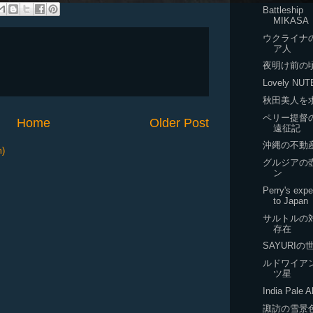
Battleship
MIKASA
ウクライナ
ア人
夜明け前の
Lovely NUT
秋田美人を
ペリー提督
Home
Older Post
遠征記
沖縄の不動
m)
グルジアの
ン
Perry's expe
to Japan
サルトルの
存在
SAYURIの
ルドワイア
ツ星
India Pale A
諏訪の雪景