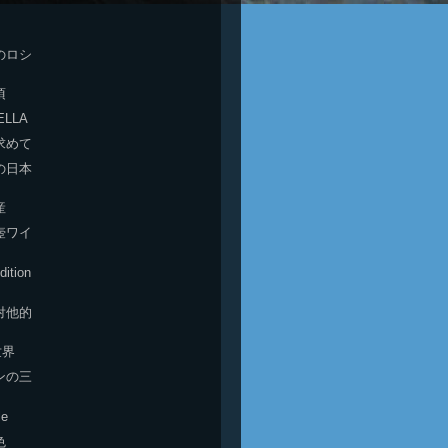
のロシ
頃
ELLA
求めて
の日本
産
壺ワイ
dition
対他的
世界
ンの三
le
色