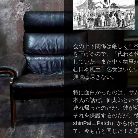
会の上下関係は厳しく、
を下げるので、「代わる
していた。また中々物事
む日本風土、乞食はいな
興味は尽きない。
特に面白かったのは、サム・
本人の話だ。仙太郎とい
連れ帰ったのだが、彼が
それを保護するのだが、彼
shinPai→Patch）
て、今も昔と同じだ！と