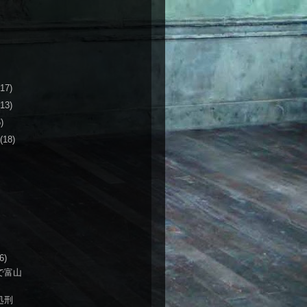
(17)
(13)
)
(18)
6)
で富山
処刑