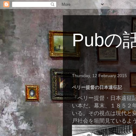
Pubの
Thursday, 12 February 2015
ペリー提督の日本遠征記
「ペリー提督・日本遠征
い本だ。幕末、１８５２
いる。その視点は現代と
戸社会を垣間見ているよ