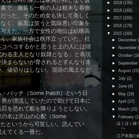
えば当時の家には家具が殆どなく質
►
2019
(135)
素で、服装も一般の人は粗末な着物
►
2018
(165)
だった。そのため女も決して美しく
►
2017
(155)
なく、歯黒は笑うと気味悪い印象を
►
2016
(178)
与えた。一方で女性の地位は結構高
▼
2015
(168)
く、家族社会は秩序立っていた。社
►
December
ペコペコするかと思うと上の人には頭
►
November
代わる主人となり奴隷となる」と表現
►
October
(16
が決まらないが脅されるとすんなり進
►
September
い、値切りはしない、混浴の風土など
►
August
(15)
►
July
(2)
►
June
(4)
パッチ（Some Patch）という日
►
May
(18)
う男が漂流していたので助けて日本に
►
April
(17)
処罰を恐れて船を降りようとしない。
►
March
(15)
の名は沢山の心配（Some
▼
February
(1
から付けたというから可笑しい。読んでい
ほくほく線
へ
思えてくる一冊だ。
江戸末期の