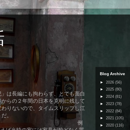
話
Blog Archive
►
2026
(56)
►
2025
(80)
記」は長編にも拘わらず、とても面白
►
2024
(81)
年からの２年間の日本を克明に残して
►
2023
(78)
変わりないので、タイムスリップし江
►
2022
(84)
うだ。
►
2021
(105)
例
►
2020
(116)