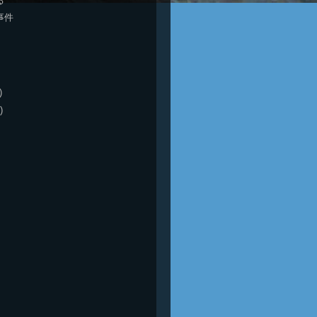
る
事件
)
)