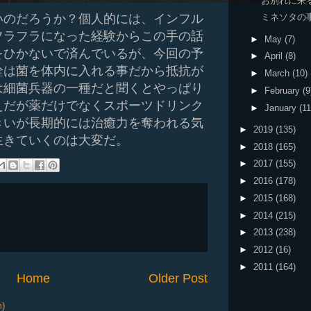
お別れに来
いのだろうか？個人的には、インフル
ミネソタの
フラフラになった経験からこの手の話
►
May
(7)
をひかないで済んでいるが、今回の予
►
April
(8)
詮は菌を体内に入れる事だから抵抗が
►
March
(10)
は細菌兵器の一種だと聞くとやっぱり
►
February
(9
えだが薬だけでなくスポーツドリンク
►
January
(11
きいが長期的には治癒力を奪われる気
►
2019
(135)
生きていくのは大変だ。
►
2018
(165)
►
2017
(155)
►
2016
(178)
►
2015
(168)
►
2014
(215)
►
2013
(238)
►
2012
(16)
►
2011
(164)
Home
Older Post
m)