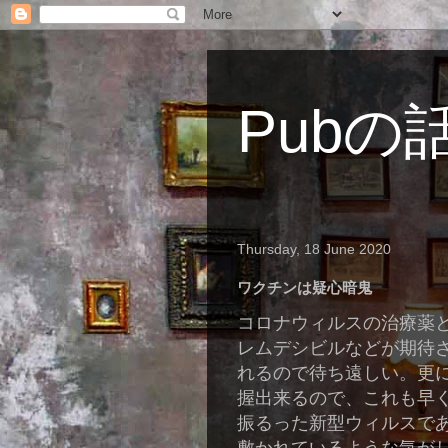
Pubの
Thursday, 18 June 2020
ワクチンは疑心暗鬼
コロナウィルスの治療薬
レムデシビルなどが期待
れるので待ち遠しい。更
握出来るので、これも早
振るった新型ウィルスで