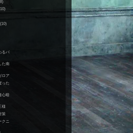
(8)
(10)
(10)
わるパ
した南
ガロア
ぼった
疑心暗
三様
対策
ークニ