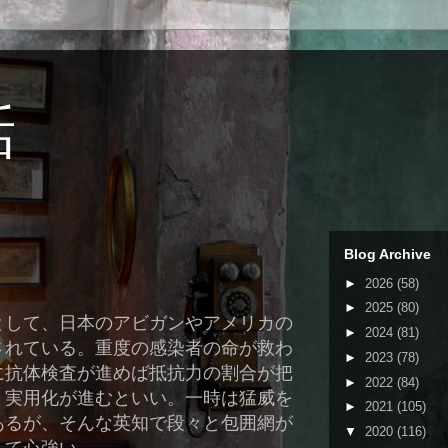
話
Blog Archive
►
2026
(58)
►
2025
(80)
として、日本のアビガンやアメリカの
►
2024
(81)
されている。重度の感染者の命が救わ
►
2023
(78)
に抗体検査が進めば抵抗力の割合が把
►
2022
(84)
く実用化が進むといい。一時は猛威を
►
2021
(105)
あるが、そんな英知で段々と包囲網が
▼
2020
(116)