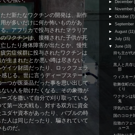
して心強い。
►
December
►
November
ただ新たなワクチンの開発は、副作
►
October
(7)
用が多いだけに何か怖いものがあ
►
September
る。アフリカで投与されたマラリア
►
August
(11)
のワクチンは、接種された子供が死
►
July
(15)
亡したり身体障害が出たとか、慢性
▼
June
(10)
疲労症候群に投与されたワクチンは
持ち主が代
リ
供が生まれたとか悪い噂は尽きない。
黒人と共存
ルゲイツ財団だったり、ロックフェラ
部
を感じる。世に言うディープステート
ウィスキー
の一つが医薬品だった事を思い出して
歌舞伎町の
くり
れない人を助けたくなる、その象徴が
ワクチンは
シーズを撒いて自分で刈り取っている
鬼
つて第一次大戦も、対する双方に資金
浮気の三者
たユダヤ資本があったり、バブルの時
国のコロナ
した人は同じだったり、騙されていて
拉致のフェ
い
ものだ。
ュース