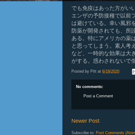
でも免疫はあった方がい
エンザの予防接種で以前
は避けている。幸い風邪
防薬が開発されても、所
ある。特にアメリカの薬
と思ってしまう。素人考
など、一時的な効果は大
がする。惑わされないで
Posted by
Pitt
at
6/18/2020
No comments:
Post a Comment
Newer Post
Subscribe to:
Post Comments (Ato