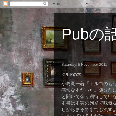
Pubの
Saturday, 5 November 2011
クルドの本
小島剛一著「トルコのも
痛快な本だった。随分前
と聞いて余り期待してい
史書は史実の列挙で味気
しからまるで水でも流す