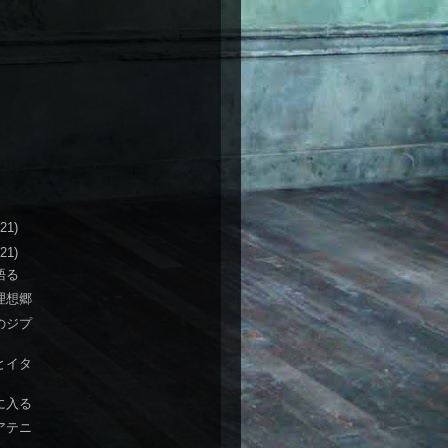
(21)
(21)
語る
理想郷
のジプ
とイタ
に入る
アテニ