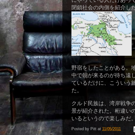
にやっている人だけあっ
閉鎖社会の内側を紹介し
野宿をしたことがある。
中で朝が来るのが待ち遠
ているだけに、こういう
た。
クルド民族は、湾岸戦争
景が紹介された。桁違い
いるというので楽しみだ
Posted by
Pitt
at
11/05/2011