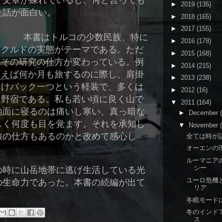
て文章が練れているし、何と言っても
►
2019
(135)
た話が面白い。
►
2018
(165)
►
2017
(155)
本書はトルコの少数民族、特に
►
2016
(178)
クルドの実態がテーマである。ただ
►
2015
(168)
その研究の仕方が変わっている。例
►
2014
(215)
えば何か月も旅するのに際し、肩掛
►
2013
(238)
けバック一つという軽装で、多くは
►
2012
(16)
野宿である。私も若い頃に良く山で
▼
2011
(164)
地面に寝るのは痛いし寒い、真っ暗な
►
December
しく何度も目を覚ます。それを承知し
▼
November
旅の仕方もあるのかと改めて感心し
全ては時が
オーエンの
ルーマニア
シー
の時に山岳地帯に逃げ生活している光
ユーロ危機
の生命力であった。本書の続編が出て
リア
。
冬眠モード
冬のインド
ス