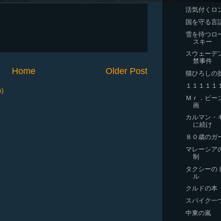
活気付くロ
国を守る言
雪を待つロ
スキー
スウェーデ
禁事件
Home
Older Post
猫ひろしの
１１１１１
m)
Ｍｒ．ビー
画
カルマン・
に続け
８０歳のガ
マレーシア
制
タクシーの
ル
クルドの本
スパイク一
中東の嵐