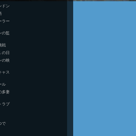
ンドン
語
ーラー
ンの監
挑戦
１の日
ンの映
キャス
ール
の多妻
トラブ
つで