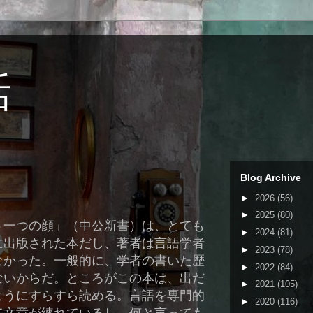
話
Blog Archive
►
2026
(56)
►
2025
(80)
う一つの顔」（中公新書）は、とても
►
2024
(81)
に出版された本だし、著者は言語学者
►
2023
(78)
なかった。一般的に、学者の書いた歴
►
2022
(84)
ないからだ。ところがこの本は、出だ
►
2021
(105)
ようにすらすら読める。言語を専門的
►
2020
(116)