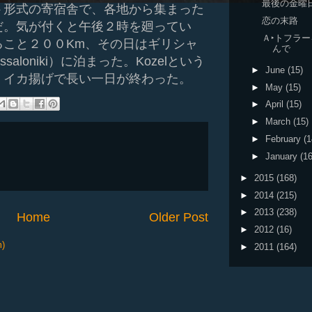
最後の金曜
ト形式の寄宿舎で、各地から集まった
恋の末路
だ。気が付くと午後２時を廻ってい
Ａ‣トフラ
ること２００
Km
、その日はギリシャ
んで
ssaloniki
）に泊まった。
Kozel
という
►
June
(15)
、イカ揚げで長い一日が終わった。
►
May
(15)
►
April
(15)
►
March
(15)
►
February
(1
►
January
(16
►
2015
(168)
►
2014
(215)
►
2013
(238)
Home
Older Post
►
2012
(16)
m)
►
2011
(164)