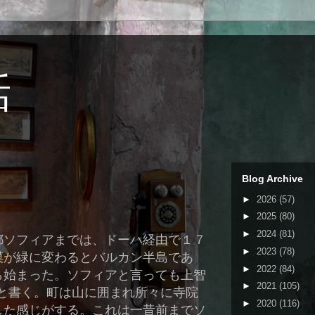
話
Blog Archive
►
2026
(57)
►
2025
(80)
►
2024
(81)
都ソフィアまでは、ドーハ経由で１７
►
2023
(78)
漠が緑に変わるとバルカン半島であ
►
2022
(84)
ら始まった。ソフィアと言っても上智
►
2021
(105)
iaと書く
。町は山に囲まれ所々に寺院
►
2020
(116)
した感じがする。これは一昔前までソ