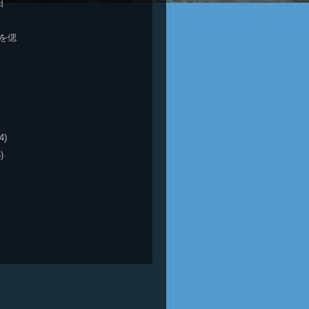
日
ーを偲
4)
)