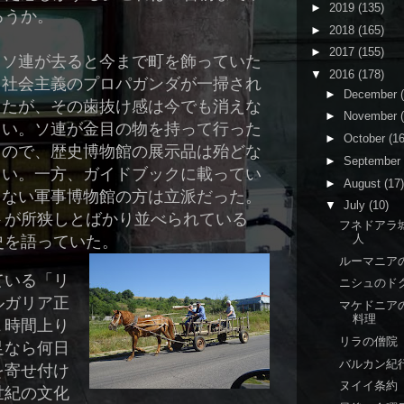
►
2019
(135)
ろうか。
►
2018
(165)
►
2017
(155)
ソ連が去ると今まで町を飾っていた
▼
2016
(178)
社会主義のプロパガンダが一掃され
►
December
たが、その歯抜け感は今でも消えな
►
November
い。ソ連が金目の物を持って行った
►
October
(16
ので、歴史博物館の展示品は殆どな
►
September
い。一方、ガイドブックに載ってい
►
August
(17)
ない軍事博物館の方は立派だった。
▼
July
(10)
トが所狭しとばかり並べられている
フネドアラ
人
史を語っていた。
ルーマニア
ている「リ
ニシュのド
ルガリア正
マケドニア
料理
１時間上り
リラの僧院
足なら何日
バルカン紀
を寄せ付け
ヌイイ条約
世紀の文化