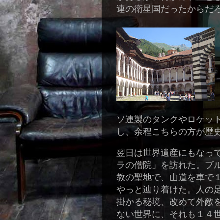
連の衛星国だったからだ
ソ連製のタンクやロケッ
し、余程こちらの方が歴
翌日は世界遺産にもなっ
ラの僧院」を訪れた。ブ
教の聖地で、山道を車で
やっと辿り着けた。人の
掛かる秘境、改めて外敵
ない世界に、それも１４