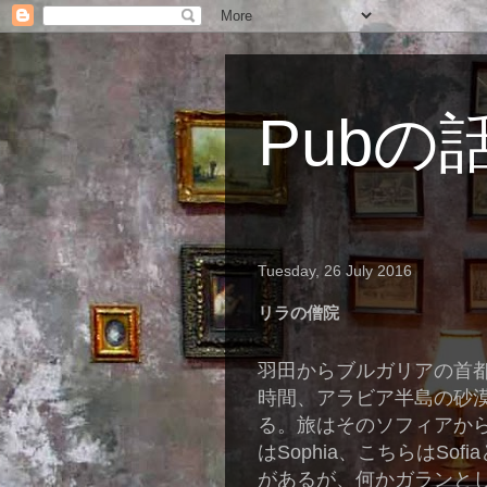
Pubの
Tuesday, 26 July 2016
リラの僧院
羽田からブルガリアの首
時間、アラビア半島の砂
る。旅はそのソフィアか
は
Sophia
、こちらは
Sof
があるが、何かガランと