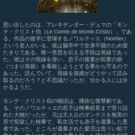
思い出したのは、アレキサンダー・デュマの「モン
テ・クリスト伯（Le Comte de Monte-Cristo）」であ
る。作品の後半に登場するノワルティエ（Noirtier）
という老人がいる。彼は脳卒中で全身不随のため寝
たきりである。唯一意思を伝える手段は視線であっ
た。彼はその視線を使い、息子の後妻が前妻の娘
（つまり孫娘）を毒殺しようとする事から守るので
あった。読んでいて、視線を孫娘がどうやって読み
取るのだろう？と不思議だったが、分かる人には分
かるようだ。
モンテ・クリスト伯の物語は、痛快な復讐劇であ
る。そのノワルティエの息子は検事総長まで登り詰
めた大物だったが、元は主人公のダンテスを無実の
罪で投獄した検事で、私生活でも赤子を遺棄した悪
者であった。ところが遺棄された嬰児は危うい処で