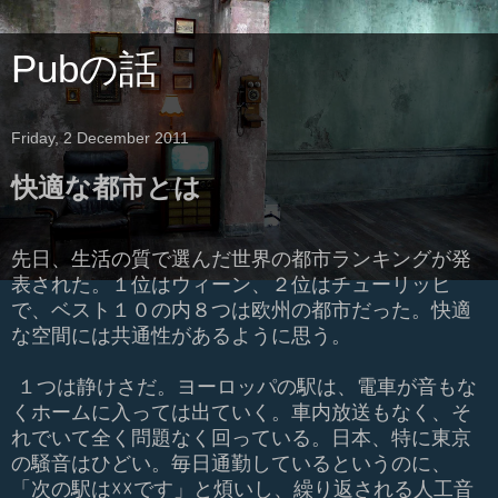
Pubの話
Friday, 2 December 2011
快適な都市とは
先日、生活の質で選んだ世界の都市ランキングが発
表された。１位はウィーン、２位はチューリッヒ
で、ベスト１０の内８つは欧州の都市だった。快適
な空間には共通性があるように思う。
１つは静けさだ。ヨーロッパの駅は、電車が音もな
くホームに入っては出ていく。車内放送もなく、そ
れでいて全く問題なく回っている。日本、特に東京
の騒音はひどい。毎日通勤しているというのに、
「次の駅は
☓☓
です」と煩いし、繰り返される人工音