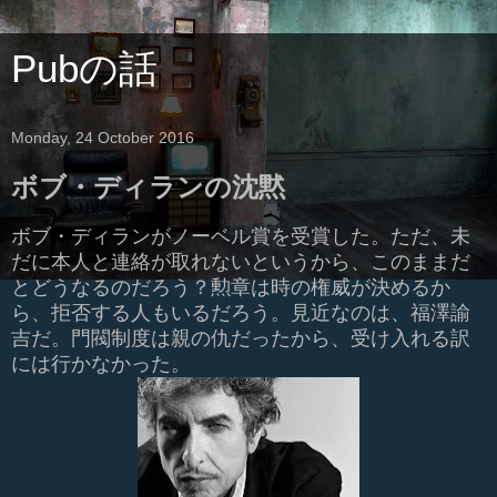
Pubの話
Monday, 24 October 2016
ボブ・ディランの沈黙
ボブ・ディランがノーベル賞を受賞した。ただ、未
だに本人と連絡が取れないというから、このままだ
とどうなるのだろう？勲章は時の権威が決めるか
ら、拒否する人もいるだろう。見近なのは、福澤諭
吉だ。門閥制度は親の仇だったから、受け入れる訳
には行かなかった。