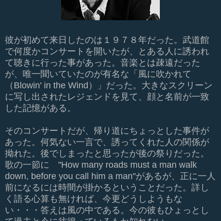
彼が初めて来日したのは１９７８年だった。武道館
で何度かコンサートを開いたが、とある人に誘われ
て聴きに行った事があった。音楽とは疎遠だった
が、唯一聞いていたのが有名な「風に吹かれて
（Blowin' in the Wind）」だった。大きなスクリーン
に写し出されたレジェンドを見て、顔と名前が一致
した記憶がある。
そのコンサートだが、帰り道にちょっとした事件が
あった。何気ない一言で、誘ってくれた人の関係が
拗れた。後でしまったと思ったが後の祭りだった。
歌の一節に "How many roads must a man walk
down, before you call him a man"があるが、正に一人
前になるには時間が掛かるということだった。詳し
く語る心算も無ければ、今更どうしようもな
い・・・答えは風の中である。今の彼もひょっとし