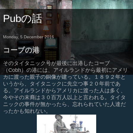
Pubの話
Monday, 5 December 2016
コーブの港
そのタイタニック号が最後に出港したコーブ
（Cobh）の港には、アイルランドから最初にアメリ
カに渡った親子の銅像が建っている。１８９２年と
いうから、タイタニックに先立つ事２０年前であ
る。アイルランドからアメリカに渡った人は多く、
今やその末裔は３０百万人以上と言われる。タイタ
ニックの事件が無かったら、忘れられていた人達だ
ったかも知れない。