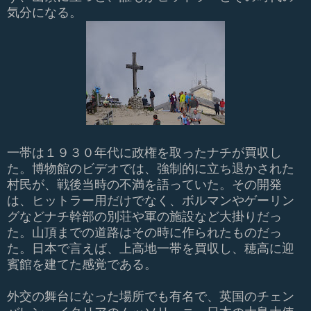
気分になる。
一帯は１９３０年代に政権を取ったナチが買収し
た。博物館のビデオでは、強制的に立ち退かされた
村民が、戦後当時の不満を語っていた。その開発
は、ヒットラー用だけでなく、ボルマンやゲーリン
グなどナチ幹部の別荘や軍の施設など大掛りだっ
た。山頂までの道路はその時に作られたものだっ
た。日本で言えば、上高地一帯を買収し、穂高に迎
賓館を建てた感覚である。
外交の舞台になった場所でも有名で、英国のチェン