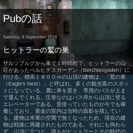
Pubの話
Saturday, 8 September 2018
ヒットラーの鷲の巣
ザルツブルグから車で１時間程で、ヒットラーの山
荘があったベルヒテスガーデン（Berchtesgaden）に
行ける。標高１８００ｍの山頂の建物は、「鷲の巣
（Eagle's Nest）」と呼ばれ、多くの観光客のスポッ
トになっている。麓に車を置き、専用のバスが上ま
で運んでくれる。圧巻なのはバス停から山頂に登る
エレベーターである。昔使っていたものが今でも稼
働しており、黄金の室内は当時の面影を残してい
る。建物は米軍の空襲で無くなったため、現在の建
物は戦後に再建されたものである。それにも拘わら
ず、山頂に立つと、誰もがヒットラーとその時代の