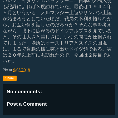
バレン、イタリアのムッソリーニ、日本の大島大使
も記録によれば３度訪れていた。最後は１９４４年
５月というから、ノルマンジー上陸やサンパン上陸
が始まろうとしていた頃だ。戦局の不利を悟りなが
ら、お互い何を話したのだろうか？そんな事を考え
ながら、眼下に広がるのドイツアルプスを見ている
と、その壮大さと美しさに、いつの間にか圧倒され
てしまった。場所はオーストリアとスイスの国境
に、まるで盲腸の様に突き出たドイツ領である。実
は２０年以上前にも訪れたので、今回は２度目であ
った。
Pitt
at
9/08/2018
Share
No comments:
Post a Comment