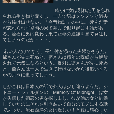
確かに女は別れた男を忘れ
られる生き物と聞くし、一方で男はメソメソと過去
から抜け出せない。「今昔物語」の中に、死んだ妻
が忘れられず挙句の果て墓まで掘り起こす話があ
る。流石に男は変わり果てた妻の遺骸を見て発狂
し
てしまうのだが・・・。
若い人だけでなく、長年付き添った夫婦もそうだ。
爺さんが先に死ぬと、婆さんは積年の呪縛から解放
されて元気になるという。反対に婆さんが先に死ぬ
と、爺さんは一人で生きて行けないから後追いする
かのように逝ってしまう。
しかこれは日本人の話で外人は少し違うようだ。シ
ドニー・シェルダンの「Memory Of Midnight」は女
が失踪した初恋の男を探し出し、彼が他の女と結婚
していたのにそれを引き裂いて自分のモノにする話
であった。流石西洋の女は逞しい！と変に感心した