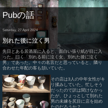
Pubの話
Saturday, 27 April 2024
別れた後に泣く男
先日とある居酒屋に入ると、面白い張り紙が目に入
った。曰く「別れる前に泣く女、別れた後に泣く
男」であった。中々の名言だと思っていると、隣り
合わせた年配の客も頷いていた。
その店は3人の中年女性がキ
リ揉みしていた。忙しそう
だったので訳は聞けなかっ
たが、ひょっとして別れた
男の未練を尻目に店を始め
たのだろうか？