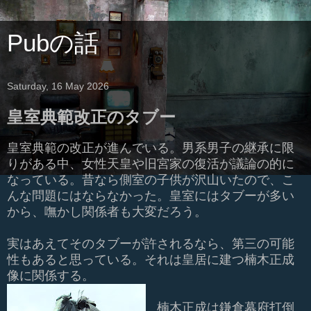
Pubの話
Saturday, 16 May 2026
皇室典範改正のタブー
皇室典範の改正が進んでいる。男系男子の継承に限
りがある中、女性天皇や旧宮家の復活が議論の的に
なっている。昔なら側室の子供が沢山いたので、こ
んな問題にはならなかった。皇室にはタブーが多い
から、嘸かし関係者も大変だろう。
実はあえてそのタブーが許されるなら、第三の可能
性もあると思っている。それは皇居に建つ楠木正成
像に関係する。
楠木正成は鎌倉幕府打倒