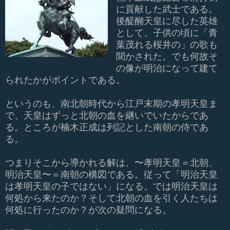
に貢献した武士である。
後醍醐天皇に尽した英雄
として、子供の頃に「青
葉茂れる桜井の」の歌も
聞かされた。でも何故そ
の像が明治になって建て
られたかがポイントである。
というのも、南北朝時代から江戸末期の孝明天皇ま
で、天皇はずっと北朝の血を継いでいたからであ
る。ところが楠木正成は列記とした南朝の侍であ
る。
つまりそこから導かれる解は、〜孝明天皇＝北朝、
明治天皇〜＝南朝の構図である。従って「明治天皇
は孝明天皇の子ではない」になる。では明治天皇は
何処から来たのか？そして北朝の血を引く人たちは
何処に行ったのか？が次の疑問になる。