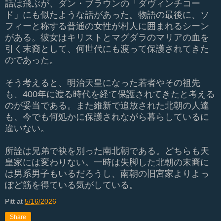
話は飛ぶが、ダン・ブラウンの「ダヴィンチコー
ド」にも似たような話があった。物語の最後に、ソ
フィーと称する普通の女性が村人に囲まれるシーン
がある。彼女はキリストとマグダラのマリアの血を
引く末裔として、何世代にも渡って保護されてきた
のであった。
そう考えると、明治天皇になった若者やその祖先
も、400年に渡る時代を経て保護されてきたと考える
のが妥当である。また維新で追放された北朝の人達
も、今でも何処かに保護されながら暮らしているに
違いない。
所詮は兄弟で袂を別った南北朝である。どちらも天
皇家には変わりない。一時は失脚した北朝の末裔に
は男系男子もいるだろうし、南朝の旧宮家よりよっ
ぽど筋を得ている気がしている。
Pitt
at
5/16/2026
Share