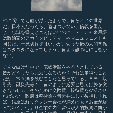
誰に聞いても歯が浮いたようで、何それ？の世界
だ。日本人だったら、嘘はつかない、信義を重ん
じ、忠誠を誓えと言えばいいのに・・・。外来用語
は政治家のアカウタビリティーやマニュフェストも
同じだ。一見切れ味はいいが、切った後の人間関係
はズタズタになってしまう、何より誰の心にも響か
ない。
そんな白けた中で一億総活躍をやろうとしている。
皆がどうしたら元気になるのか？それは単純なこと
だが、常々酒を飲むことだと思っている。官民、取
引先、融資先等々、昔のように必要と思えば膝を突
き合わせる、そのために交際費、接待費を復活させ
ればいい。政府は税控除を青天井にして後押しすれ
ば、銀座は蘇りタクシー会社が潤えば段々お金が廻
っていく。何より企業の内部留保が人的投資に向か