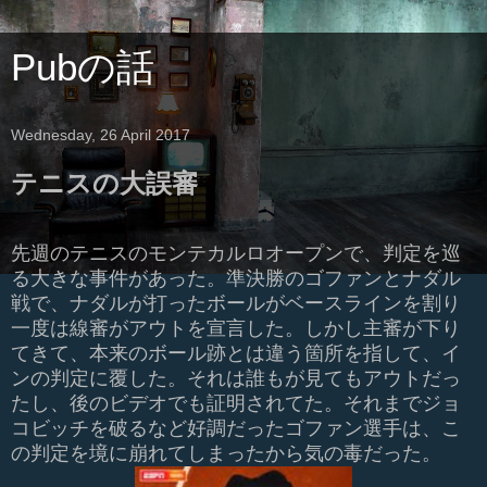
Pubの話
Wednesday, 26 April 2017
テニスの大誤審
先週のテニスのモンテカルロオープンで、判定を巡
る大きな事件があった。準決勝のゴファンとナダル
戦で、ナダルが打ったボールがベースラインを割り
一度は線審がアウトを宣言した。しかし主審が下り
てきて、本来のボール跡とは違う箇所を指して、イ
ンの判定に覆した。それは誰もが見てもアウトだっ
たし、後のビデオでも証明されてた。それまでジョ
コビッチを破るなど好調だったゴファン選手は、こ
の判定を境に崩れてしまったから気の毒だった。