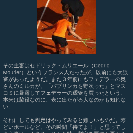
その主審はセドリック・ムリエール（
Cedric
Mourier
）というフランス人だったが、以前にも大誤
審があったようだ。また３
年前にもフェデラーの奥
さんのミルカが、「バブリンカを野次った」とマス
コミに暴露してフェデラーの顰蹙を買ったという。
本来は脇役なのに、表に出たがる人なのかも知れな
い。
それにしても判定はやってみると難しいものだ。際
どいボールなど、その瞬間「待てよ！」と思ってし