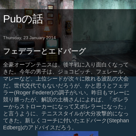
Pubの話
Thursday, 23 January 2014
フェデラーとエドバーグ
全豪オープンテニスは、後半戦に入り面白くなって
きた。今年の男子は、ジョコビッチ、フェレール、
マレーなど、上位シードが次々に敗れる波乱の大会
だ。世代交代でもないだろうが、かと思うとフェデ
ラー(Roger Federer)の調子がいい。昨日もマレーに
競り勝ったが、解説の土橋さんによれば、「ボレラ
ーからストローカーになって又ボレラーになった」
と言うように、テニススタイルが大分攻撃的になっ
てきた。新しくコーチに付いたエドバーク(Stephan
Edberg)
のアドバイスだろう。