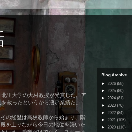
話
Blog Archive
►
2026
(58)
►
2025
(80)
、北里大学の大村教授が受賞した。ア
►
2024
(81)
人を救ったというから凄い業績だ。
►
2023
(78)
►
2022
(84)
その経歴は高校教師から始まり、階
►
2021
(105)
段を上りながら今日の地位を築いた
►
2020
(116)