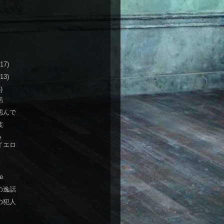
(17)
(13)
)
話
偲んで
葉
e
のイエロ
l
le
の逸話
の犯人