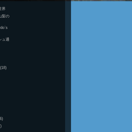
世界
山梨の
rdo`s
シュ通
(18)
6)
)