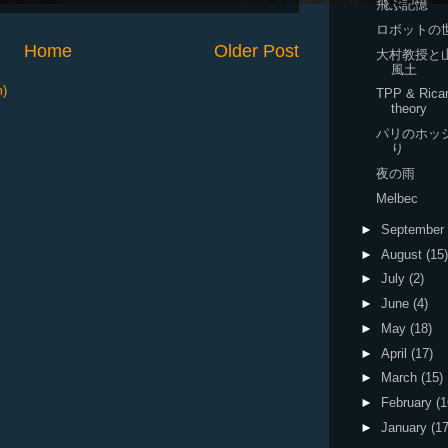
飛ぶ記憶
ロボットの
Home
Older Post
大村教授と
風土
m)
TPP & Rica
theory
パリのホッ
り
夜の雨
Melbec
►
September
►
August
(15)
►
July
(2)
►
June
(4)
►
May
(18)
►
April
(17)
►
March
(15)
►
February
(1
►
January
(17