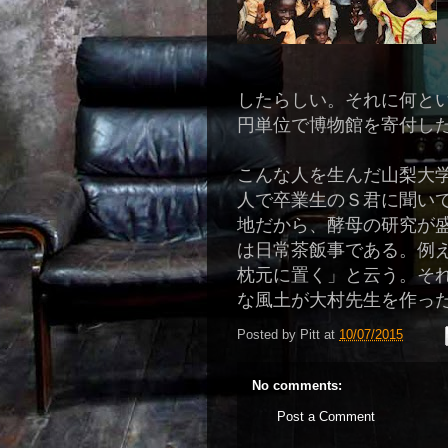
したらしい。それに何と
円単位で博物館を寄付し
こんな人を生んだ山梨大
人で卒業生のＳ君に聞い
地だから、酵母の研究が
は日常茶飯事である。例
枕元に置く」と云う。そ
な風土が大村先生を作っ
Posted by
Pitt
at
10/07/2015
No comments:
Post a Comment