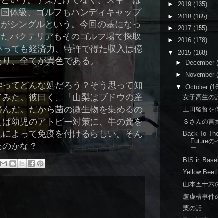
という。学業だけでなく、スキーは
►
2019
(135)
国体級、ゴルフもハンディキャップ
►
2018
(165)
がシングルという。今回の基になっ
►
2017
(155)
たバクテリアもそのゴルフ場で採取
►
2016
(178)
いっても経済力、特許で得た収入は億
▼
2015
(168)
たり、全てが異色である。
►
December
►
November
学ってどんな処だろう？そう思って知
▼
October
(16
てみた。彼曰く、「山梨はブドウの産
女子高生の
盛んだ。だから菌の微生物を集めるの
上田監督を
えば幼児のアトピー対策に、牛の糞を
Ｓさんの言
れによって免疫を付けるらしい。そん
Back To Th
Future
たのかな？
ー
BIS in Base
Yellow Beet
山本五十六
盧虚構事件
栗の話