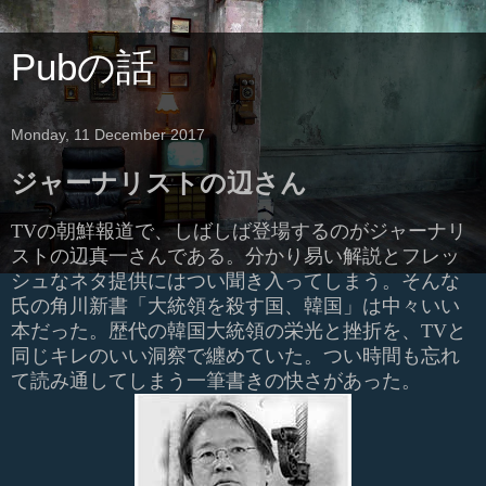
Pubの話
Monday, 11 December 2017
ジャーナリストの辺さん
TV
の朝鮮報道で、しばしば登場するのがジャーナリ
ストの辺真一さんである。分かり易い解説とフレッ
シュなネタ提供にはつい聞き入ってしまう。そんな
氏の角川新書「大統領を殺す国、韓国」は中々いい
本だった。歴代の韓国大統領の栄光と挫折を、
TV
と
同じキレのいい洞察で纏めていた。つい時間も忘れ
て読み通してしまう一筆書きの快さがあった。