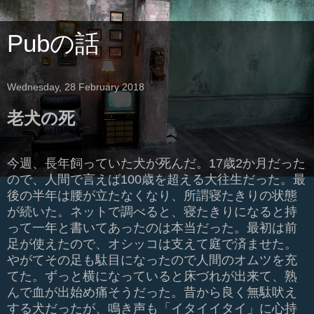
Pubの話
Wednesday, 28 February 2018
老犬の死
今週、長年飼っていた犬が死んだ。
17
歳
2
か月だった
ので、人間で言えば
100
歳を超える大往生だった。最
後の半年は腰が立たなくなり、所謂寝たきりの状態
が続いた。ネットで調べると、寝たきりになると持
って一年と書いてあったのは本当だった。最初は前
足が使えたので、オシッコは支えて庭で済ませた。
やがてその足も駄目になったので人間のオムツを充
てた。ずっと横になっていると床づれが出来て、熟
んで血が出始め痛そうだった。昔から良く無駄吠え
する犬だったが、鳴き声も「イタイイタイ」に心持