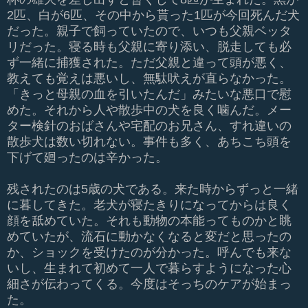
2匹、白が6匹、その中から貰った
1
匹が今回死んだ犬
だった。親子で飼っていたので、いつも父親ベッタ
リだった。寝る時も父親に寄り添い、脱走しても必
ず一緒に捕獲された。ただ父親と違って頭が悪く、
教えても覚えは悪いし、無駄吠えが直らなかった。
「きっと母親の血を引いたんだ」みたいな悪口で慰
めた。それから人や散歩中の犬を良く噛んだ。メー
ター検針のおばさんや宅配のお兄さん、すれ違いの
散歩犬は数い切れない。事件も多く、あちこち頭を
下げて廻ったのは辛かった。
残されたのは5歳の犬である。来た時からずっと一緒
に暮してきた。老犬が寝たきりになってからは良く
顔を舐めていた。それも動物の本能ってものかと眺
めていたが、流石に動かなくなると変だと思ったの
か、ショックを受けたのが分かった。呼んでも来な
いし、生まれて初めて一人で暮らすようになった心
細さが伝わってくる。今度はそっちのケアが始まっ
た。