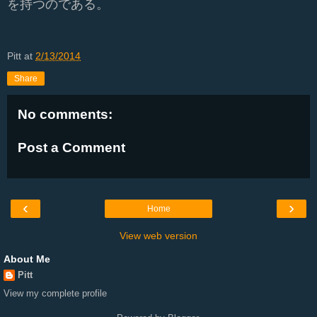
を持つのである。
Pitt
at
2/13/2014
Share
No comments:
Post a Comment
‹
›
Home
View web version
About Me
Pitt
View my complete profile