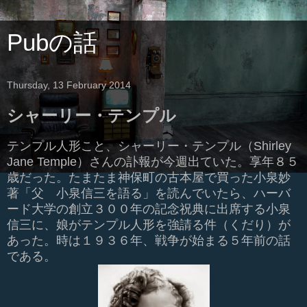
Pubの話
Thursday, 13 February 2014
シャーリー・テンプル
テンプル人形こと、シャーリー・テンプル（Shirley
Jane Temple）さんの訃報が今週出ていた。享年８５
歳だった。たまたま神保町の古本屋で買った小泉妙
著「父 小泉信三を語る」を読んでいたら、ハーバ
ード大学の創立３００年の記念祝典に出席する小泉
信三に、娘がテンプル人形を強請る件（くだり）が
あった。時は１９３６年、戦争が始まる５年前の話
である。