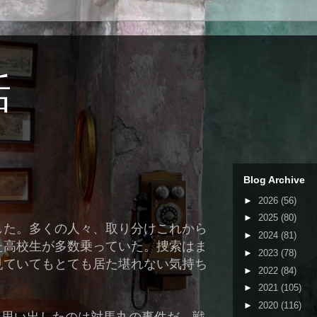
話
Blog Archive
►
2026
(56)
►
2025
(80)
した。多くの人々、取り分けこれから
►
2024
(81)
た高校生が多数乗っていた。捜索はま
►
2023
(78)
見ていてもとても居た堪れない気持ち
►
2022
(84)
►
2021
(105)
►
2020
(116)