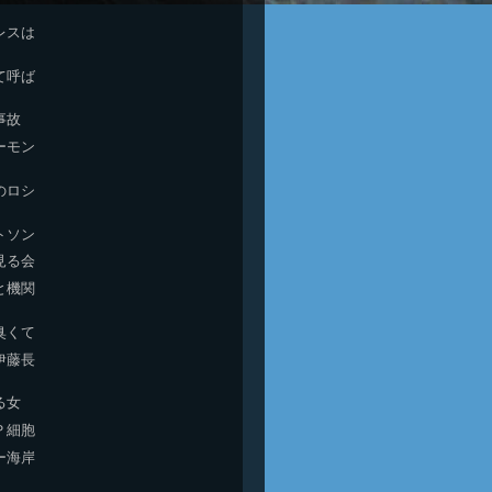
レスは
て呼ば
事故
ーモン
のロシ
トソン
見る会
と機関
臭くて
伊藤長
る女
Ｐ細胞
ー海岸