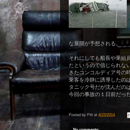
な展開が予想される。
それにしても船長や乗組
たというので信じられな
きたコンコルディア号の
乗客を冷静に誘導したの
タニック号だが沈んだの
今回の事故の１日前だっ
Posted by
Pitt
at
4/23/2014
No comments: