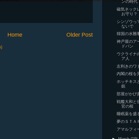
ンの時代
磁気ネック
お守り？
シンゾウっ
ないで
韓国の水難
Home
Older Post
神戸屋のア
ドパン
m)
ウクライナ
ア人
左利きのワ
内閣の桜を
ホッチキス
銃
部屋がかび
戦艦大和と
官の桜
睡眠薬を盛
夢のＳＴＡ
アマルフィ
►
March
(19)