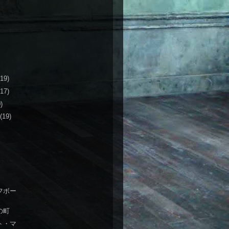
(19)
(17)
)
(19)
フボー
の町
ト・マ