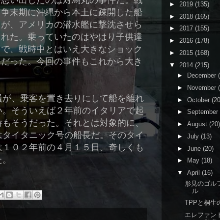
思い出したのは対馬丸の事件だ。戦
►
2019
(135)
争末期に沖縄から本土に疎開した船
►
2018
(165)
が、アメリカの潜水艦に撃沈させら
►
2017
(155)
れた。乗っていたのはやはり子供達
►
2016
(178)
で、戦時中とはいえ大きなショック
►
2015
(168)
だった。今回の事件もこれから大き
▼
2014
(215)
►
December
►
November
員が、乗客を置き去りにして船を離れ
►
October
(20
い。そういえば２年前のイタリアで起
►
September
時もそうだった。それとは対象的に、
►
August
(20)
はタイタニック号の船長だ。そのタイ
►
July
(13)
は１０２年前の４月１５日、奇しくも
►
June
(20)
た。
►
May
(18)
▼
April
(16)
形見のゴル
ル
TPPと桐生
エレファン