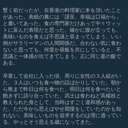
暫く前だったが、在香港の料理家に本を頂いたこと
があった。表紙の裏には「謹呈、幸福は口福から」
と書いてあった。食の専門家だけあって中々ウィッ
トに富んだ表現だと思った。確かに腹が立っても、
美味いものを食えば不思議と収まってしまう。いい
例がサラリーマンの人間関係だ。合わない気に食わ
ないと思っても、何度か昼飯を共にしていると、不
思議と一体感が出てきてしまう。正に同じ釜の飯で
ある。
卒業して会社に入った頃、周りに女性の３人組がい
た。３人はいつも食べ物の話ばかりしていた。朝か
ら晩まで昨日は何を食べた、明日は何を食べたいと
飽きずに語り合っていた。武士は食わねど高楊枝と
教えられた身として、当時はすごく違和感があっ
た。ただ今から思えばやせ我慢をしていたのかも知
れない。美味しいものを追求するのは理に適ってい
る、やっとそう思える歳になってきた。