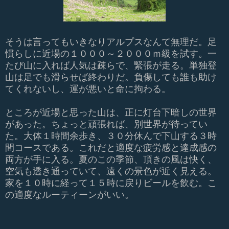
そうは言ってもいきなりアルプスなんて無理だ。足
慣らしに近場の１０００～２０００ｍ級を試す。一
たび山に入れば人気は疎らで、緊張が走る。単独登
山は足でも滑らせば終わりだ。負傷しても誰も助け
てくれないし、運が悪いと命に拘わる。
ところが近場と思った山は、正に灯台下暗しの世界
があった。ちょっと頑張れば、別世界が待ってい
た。大体１時間余歩き、３０分休んで下山する３時
間コースである。これだと適度な疲労感と達成感の
両方が手に入る。夏のこの季節、頂きの風は快く、
空気も透き通っていて、遠くの景色が近く見える。
家を１０時に経って１５時に戻りビールを飲む。こ
の適度なルーティーンがいい。