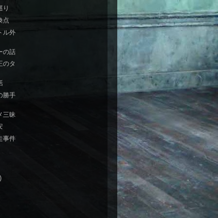
巡り
換点
トル外
ーの話
正のタ
話
の勝手
メ三昧
安
走事件
)