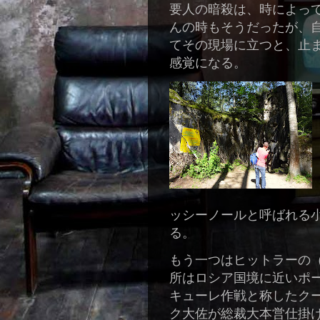
要人の暗殺は、時によっ
んの時もそうだったが、
てその現場に立つと、止
感覚になる。
ッシーノールと呼ばれる
る。
もう一つはヒットラーの
所はロシア国境に近いポ
キューレ作戦と称したク
ク大佐が総裁大本営仕掛