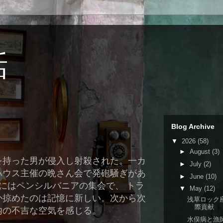
話
Blog Archive
▼
2026
(58)
►
August
(3)
を持った男が侵入し射殺された。一カ
►
July
(2)
ハウス主催の晩さん会で発砲騒ぎがあ
►
June
(10)
にはペンシルバニアの集会で、 トラ
▼
May
(12)
か掠めたのは記憶に新しい。次から次
浅草ロック
際貢献
内の不吉な空気を感じる。
水俣病と漁