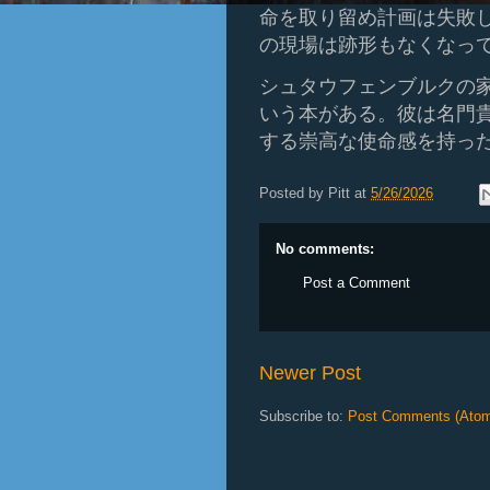
命を取り留め計画は失敗
の現場は跡形もなくなっ
シュタウフェンブルクの家系を
いう本がある。彼は名門
する崇高な使命感を持っ
Posted by
Pitt
at
5/26/2026
No comments:
Post a Comment
Newer Post
Subscribe to:
Post Comments (Ato