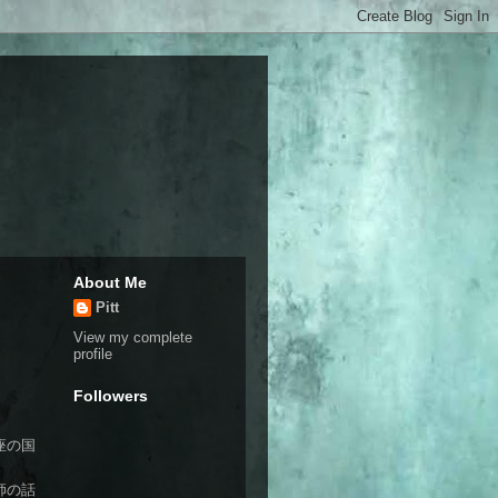
About Me
Pitt
View my complete
profile
Followers
座の国
師の話