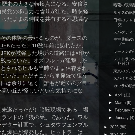
て歴史の大きな転換点になる。安倍さ
暗殺の現場
自民党の求心力に陰りが出た。時を経
ルイスの転
まったままの時間を共有する不思議な
日韓のシャ
交
スパゲティ
その体験の最たるものが、ダラスの
皇室典範改
ブー
JFKだった。10数年前に訪れたが、
ラーメンの
JFKが被弾した場所の道路には×印が
レストラン
残っていた。オズワルドが狙撃した
格付け
とされるビルも当時のまま保存され
東京のグル
ていた。ただそこから単発銃で狙う
スパイと公
には余りに遠く、誰もが近くのグラ
カウラの脱
小高い丘が怪しいという気持ちにな
►
April
(11)
►
March
(9)
（未遂だったが）暗殺現場である。場
►
February
(7
ーランドの「狼の巣」であった。ワル
►
January
(4)
ーデター計画で、シュタウフェンブル
►
2025
(80)
けた爆弾が爆発した。ヒットラーは一
►
2024
(81)