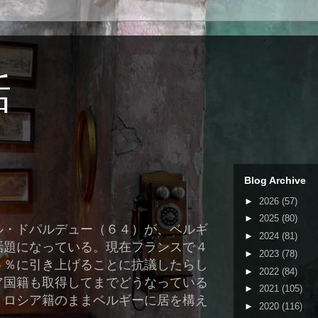
話
Blog Archive
►
2026
(57)
►
2025
(80)
ル・ドパルデュー（６４）が、ベルギ
►
2024
(81)
話題になっている。現在フランスで４
►
2023
(78)
５％に引き上げることに抗議したらし
►
2022
(84)
ア国籍も取得してまでどうなっている
►
2021
(105)
、ロシア籍のままベルギーに居を構え
►
2020
(116)