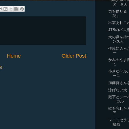
ターさん
力を借りる
記」
出雲あれこ
JTBのバス
犬の鼻を持
ンス人
佳境に入っ
ー
Home
Older Post
かみのやま
て
m)
小さなベル
ーニ
加藤寛さん
泳げない犬
殿下とシー
ーガル
歌を忘れた
ア
レ・ミゼラ
映画