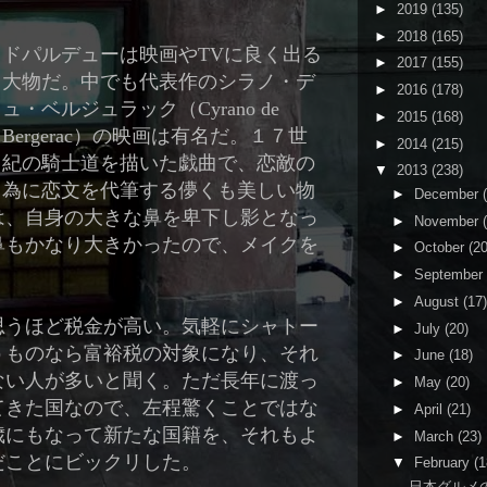
►
2019
(135)
►
2018
(165)
ドパルデューは映画や
TV
に良く出る
►
2017
(155)
大物だ。中でも代表作のシラノ・デ
►
2016
(178)
ュ・ベルジュラック（
Cyrano de
►
2015
(168)
Bergerac
）の映画は有名だ。１７世
►
2014
(215)
紀の騎士道を描いた戯曲で、恋敵の
▼
2013
(238)
為に恋文を代筆する儚くも美しい物
►
December
は、自身の大きな鼻を卑下し影となっ
►
November
鼻もかなり大きかったので、メイクを
►
October
(20
。
►
September
►
August
(17)
思うほど税金が高い。気軽にシャトー
►
July
(20)
うものなら富裕税の対象になり、それ
►
June
(18)
ない人が多いと聞く。ただ長年に渡っ
►
May
(20)
てきた国なので、左程驚くことではな
►
April
(21)
歳にもなって新たな国籍を、それもよ
►
March
(23)
だことにビックリした。
▼
February
(1
日本グルメ