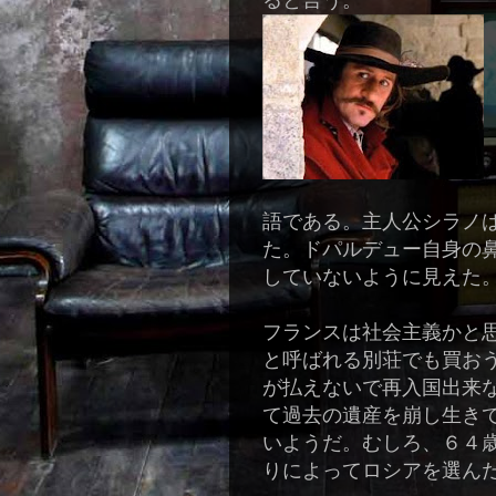
ると言う。
語である。主人公シラノ
た。ドパルデュー自身の
していないように見えた
フランスは社会主義かと
と呼ばれる別荘でも買お
が払えないで再入国出来
て過去の遺産を崩し生き
いようだ。むしろ、６４
りによってロシアを選ん