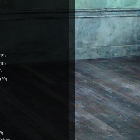
(19)
(18)
)
(20)
8)
のカー