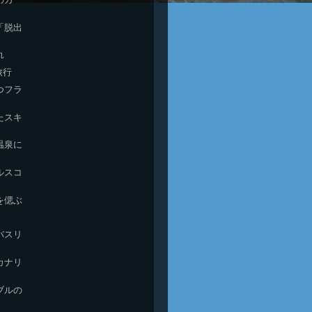
「脱出
れ
旅行
つフラ
たスキ
温泉に
ルスコ
を偲ぶ
バスリ
カナリ
ブルの