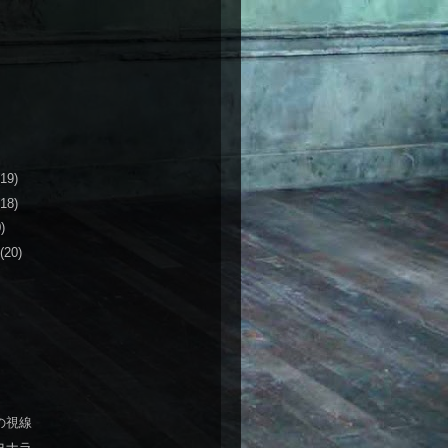
(19)
(18)
)
(20)
の視線
ヨナラ