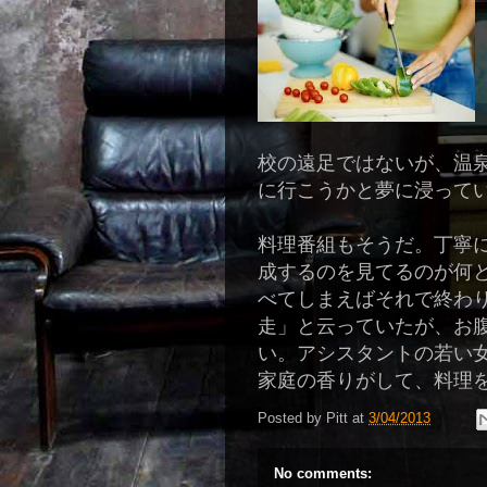
校の遠足ではないが、温
に行こうかと夢に浸って
料理番組もそうだ。丁寧
成するのを見てるのが何
べてしまえばそれで終わ
走」と云っていたが、お
い。アシスタントの若い
家庭の香りがして、料理
Posted by
Pitt
at
3/04/2013
No comments: