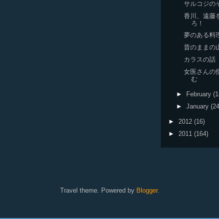
サルコジの
香川、遠藤
ろ！
夢のある料
昔のままの
カラスの話
女医さんの
む
►
February
(1
►
January
(24
►
2012
(16)
►
2011
(164)
Travel theme. Powered by
Blogger
.