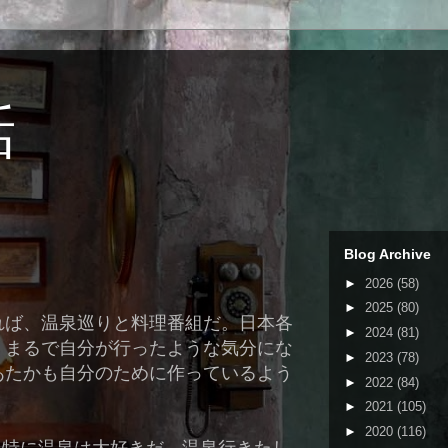
話
Blog Archive
►
2026
(58)
►
2025
(80)
れば、温泉巡りと料理番組だ。日本各
►
2024
(81)
、まるで自分が行ったような気分にな
►
2023
(78)
あたかも自分のために作っているよう
►
2022
(84)
►
2021
(105)
►
2020
(116)