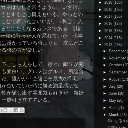
特に温泉は大好きだ。温泉行きたし
►
2019
(135)
カネはなしと云うように、いざ行こ
►
2018
(165)
うとすると心構えもいる。やっとの
►
2017
(155)
ことで着いたはいいが、（私は）入
►
2016
(178)
ると出たくなるカラスである。以前
►
2015
(168)
一緒に行った人が呆れていた。小学
►
2014
(215)
泉は浸かっている時よりも、次はどこ
▼
2013
(238)
いる時の方が楽しい。
►
December
►
November
に下ごしらえをして、徐々に献立が完
►
October
(20
とも面白い。グルメはグルメ、所詮食
►
September
りだ。誰かが「空腹こそ最大の御馳
►
August
(17)
腹が空いていた時に勝る満足感はな
►
July
(20)
女性が醸し出す雰囲気も好きだ。新婚
►
June
(18)
を一層引き立てている。
►
May
(20)
►
April
(21)
▼
March
(23)
気になる女
刹那的なサ