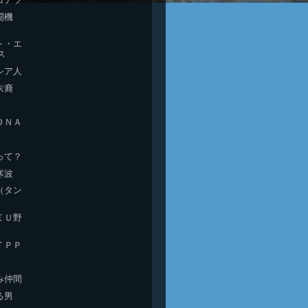
闘機
ト・エ
ス
シア人
末裔
ＤＮＡ
enって？
寒波
（タン
ＥＵ野
ＴＰＰ
み仲間
る男