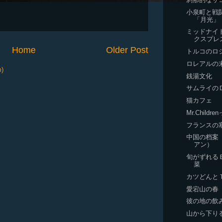
小泉町と戦
「月光」
ミッドナイ
クスプレ
Home
Older Post
トルコのロ
ロレアルの
m)
銭湯文化
サムライの
猫カフェ
Mr.Childr
フランスの
中国の档案
アン）
旬がずれる
菜
カツどんと
愛宕山の春
彼の地の飲
山から下り