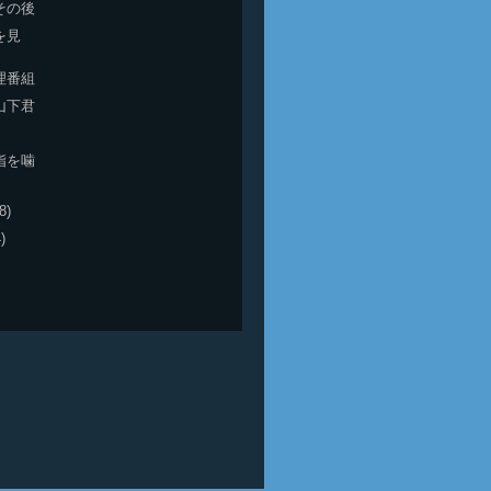
その後
を見
理番組
山下君
指を噛
8)
)