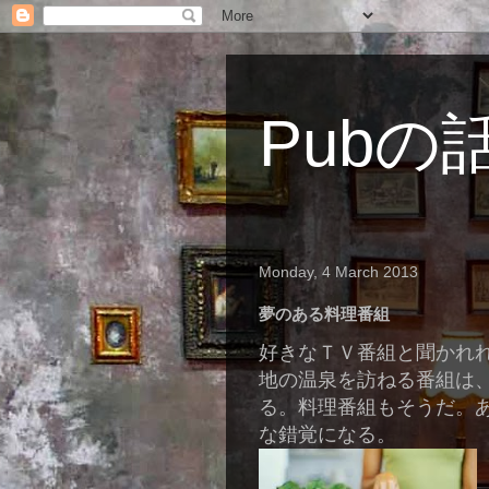
Pubの
Monday, 4 March 2013
夢のある料理番組
好きなＴＶ番組と聞かれ
地の温泉を訪ねる番組は
る。料理番組もそうだ。
な錯覚になる。