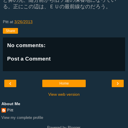
る。正にこの辺は、ＥＵの最前線なのだろう。
Pitt
at
3/26/2013
Share
No comments:
Post a Comment
‹
›
Home
View web version
About Me
Pitt
View my complete profile
Powered by
Blogger
.