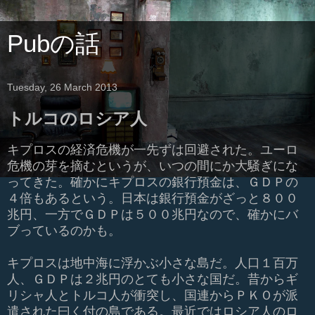
Pubの話
Tuesday, 26 March 2013
トルコのロシア人
キプロスの経済危機が一先ずは回避された。ユーロ
危機の芽を摘むというが、いつの間にか大騒ぎにな
ってきた。確かにキプロスの銀行預金は、ＧＤＰの
４倍もあるという。日本は銀行預金がざっと８００
兆円、一方でＧＤＰは５００兆円なので、確かにバ
ブっているのかも。
キプロスは地中海に浮かぶ小さな島だ。人口１百万
人、ＧＤＰは２兆円のとても小さな国だ。昔からギ
リシャ人とトルコ人が衝突し、国連からＰＫＯが派
遣された曰く付の島である。最近ではロシア人のロ