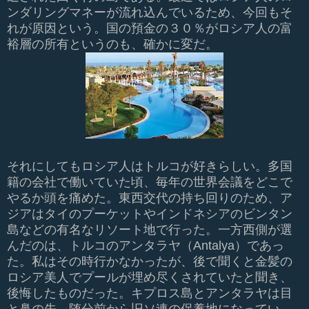
ンダリングマネーが流れ込んでいるため、今回もそ
れが原因という。国の預金の３０％がロシア人の富
裕層の所有というのも、確かに変だ。
それにしてもロシア人はトルコが好きらしい。多国
籍の会社で働いていた頃、毎年の世界会議をどこで
やるか頭を痛めた。東西交代の持ち回りのため、ア
ジアはタイのプーケットやインドネシアのビンタン
島などの有名なリソート地で行った。一方西側が選
んだのは、トルコのアンタラヤ（Antalya）であっ
た。私はその時行かなかったが、後で聞くと金髪の
ロシア美人でプールが埋め尽くされていたと聞き、
後悔したものだった。キプロス島とアンタラヤは目
と鼻の先、随分前から旧ソ連の保養地になってい