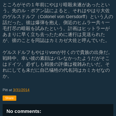
ところがその１年前にやはり暗殺未遂があったとい
う。先のル・ポアン誌によると、それはやはり大佐
のゲルスドルフ（Colonel von Gersdorff）という人の
話だった。彼は爆弾を抱え、側近のヒムラー共々一
毛打尽の暗殺を試みたという。計画はヒットラーが
あまりに早く立ち去ったために遂行は見送られた
が、彼のことを同誌はカミカゼ大佐と呼んでいた。
ゲルスドルフもやはりvonが付くので貴族の出身だ。
戦時中、幸い彼の素顔はバレなかったようだがそこ
はドイツ、必ずしも戦後の評価は複雑みたいだ。そ
れにしても未だに自己犠牲の代名詞はカミカゼなの
か。
Pitt
at
3/31/2014
Share
No comments: