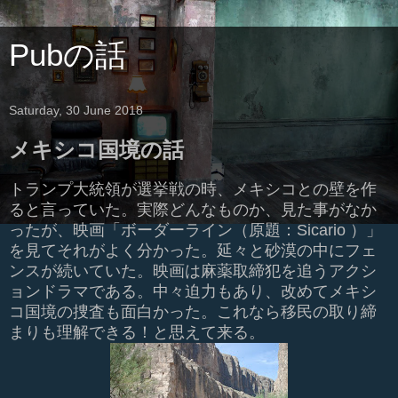
Pubの話
Saturday, 30 June 2018
メキシコ国境の話
トランプ大統領が選挙戦の時、メキシコとの壁を作
ると言っていた。実際どんなものか、見た事がなか
ったが、映画「ボーダーライン（原題：Sicario ）」
を見てそれがよく分かった。延々と砂漠の中にフェ
ンスが続いていた。映画は麻薬取締犯を追うアクシ
ョンドラマである。中々迫力もあり、改めてメキシ
コ国境の捜査も面白かった。これなら移民の取り締
まりも理解できる！と思えて来る。