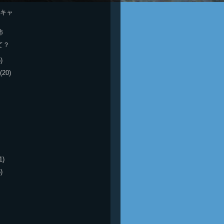
rのキャ
柿
て？
)
(20)
1)
)