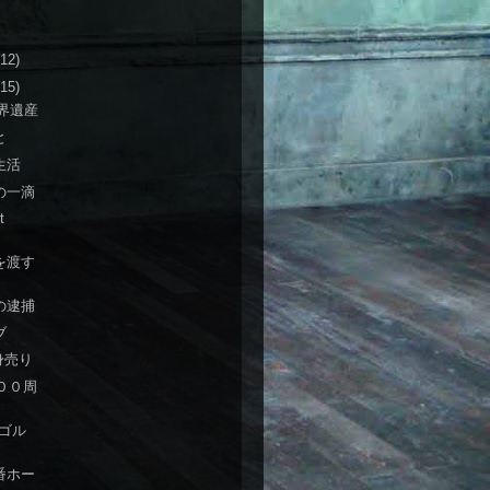
(12)
(15)
世界遺産
と
生活
の一滴
t
n
を渡す
の逮捕
ブ
身売り
００周
Aゴル
番ホー