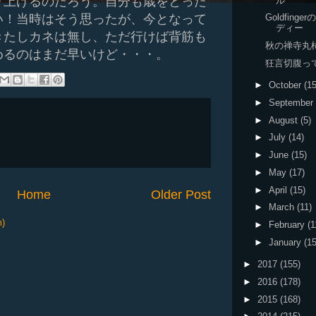
り上げるのだろう。自分も歳をとった
ル
い！当時はそう思ったが、今となって
Goldfinge
ディー
きたしカネは無し、ただ行けば背筋も
秋の禅寺丸
めるのはまだ早いけど・・・。
狂言切腹っ
►
October
(15
►
September
►
August
(5)
►
July
(14)
►
June
(15)
►
May
(17)
►
April
(15)
Home
Older Post
►
March
(11)
m)
►
February
(1
►
January
(15
►
2017
(155)
►
2016
(178)
►
2015
(168)