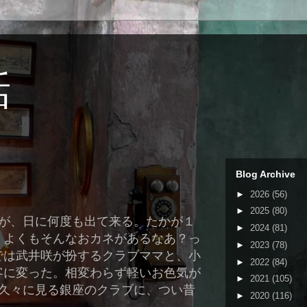
話
Blog Archive
►
2026
(56)
►
2025
(80)
Mが、日に何度も出て来る。たかが１
►
2024
(81)
、よくもそんなおカネがあるなあ？っ
►
2023
(78)
では武井咲が扮するクラブママと、小
►
2022
(84)
客に変った。相変わらず軽いお色気が
►
2021
(105)
、久々に見る銀座のクラブに、つい昔
►
2020
(116)