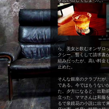
を思い出してしまった。
ら、美女と
飲むオンザロ
クシー、暫くして請求書
組みだったが、高い料金
止めた。
そんな銀座のクラブだが
である。今ではもうない
た。夕方になると、出勤
立った。ママさんは和服
るで泉鏡花の小説に出て