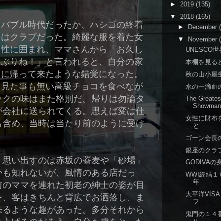
►
2019
(135)
▼
2018
(165)
バブル時代だったか、ハシゴの終着
►
December
はクラブだった。綺麗な服を着た女
▼
November
性に囲まれ、ママさんから「お久し
UNESCO
ぶりね！」と言われると、自分の家
本棚を見る
に帰って来たような錯覚になった。
秋の山小屋
見た事も無い高級チョコを食べなが
水の一滴血
ックの味はまた格別だ。帰りは勿論タ
The Greates
Showma
が会社に送られてくる。思えば変は仕
女性に財布
も含め、当時は当たり前のように受け
と
ゴーン会長
銀座のクラ
、思い出すのは赤坂の蕎麦や「砂場」
GODIVAの
かも知れないが、風情のある店だっ
WWI終結１
年
前のママを連れた初老の紳士の姿が目
大平洋VIS
を、客はきちんと背広でお洒落し、ま
フ
来るような趣があった。多分それから
鬼門の１４