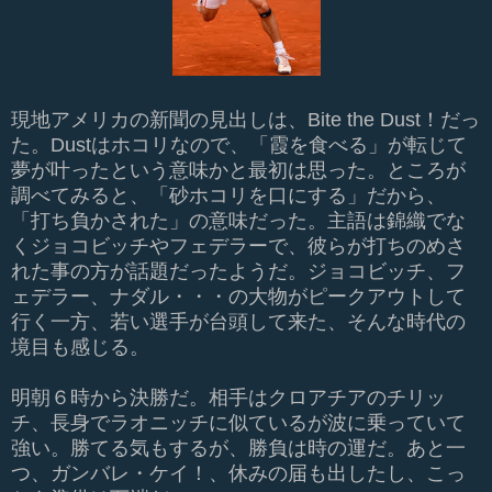
現地アメリカの新聞の見出しは、Bite the Dust！だっ
た。Dustはホコリなので、「霞を食べる」が転じて
夢が叶ったという意味かと最初は思った。ところが
調べてみると、「砂ホコリを口にする」だから、
「打ち負かされた」の意味だった。主語は錦織でな
くジョコビッチやフェデラーで、彼らが打ちのめさ
れた事の方が話題だったようだ。ジョコビッチ、フ
ェデラー、ナダル・・・の大物がピークアウトして
行く一方、若い選手が台頭して来た、そんな時代の
境目も感じる。
明朝６時から決勝だ。相手はクロアチアのチリッ
チ、長身でラオニッチに似ているが波に乗っていて
強い。勝てる気もするが、勝負は時の運だ。あと一
つ、ガンバレ・ケイ！、休みの届も出したし、こっ