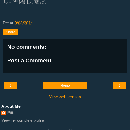
ちも準備は万端だ。
Pitt
at
9/08/2014
Share
No comments:
Post a Comment
‹
›
Home
View web version
About Me
Pitt
View my complete profile