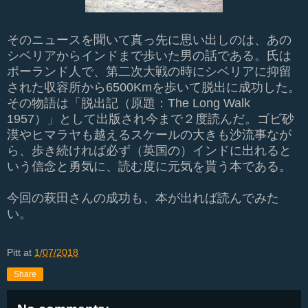
そのニュースを聞いて真っ先に思い出しのは、あの
シベリアからインドまで歩いた男の話である。氏は
ポーランド人で、第二次大戦の時にシベリアに抑留
された収容所から6500Kmを歩いて脱出に成功した。
その物語は「脱出記（原題：The Long Walk
1957）」として出版され今まで２度読んだ。ゴビ砂
漠やヒマラヤも越えるスケールの大きも沙流事なが
ら、歩き続ければ必ず（英国の）インドに出れると
いう信念と勇気に、読む度に元気を貰う本である。
今回の萩田さんの成功も、本が出れば読んでみた
い。
Pitt
at
1/07/2018
Share