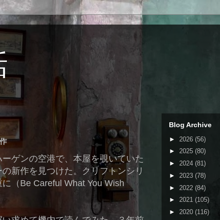
話
Blog Archive
►
2026
(56)
作
►
2025
(80)
ハーゲンの空港で、本屋を覗いていた
►
2024
(81)
ーの新作を見つけた。クリフトンシリ
►
2023
(78)
Careful What You Wish
►
2022
(84)
►
2021
(105)
►
2020
(116)