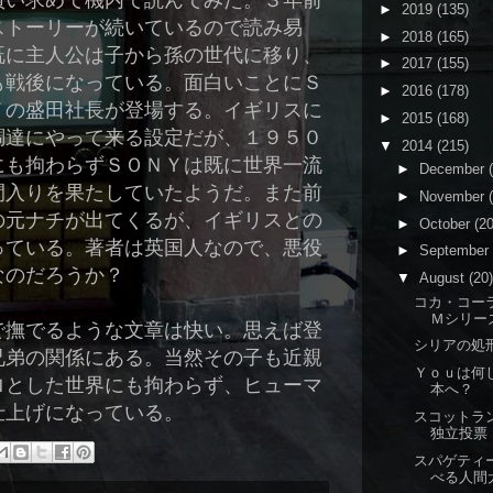
買い求めて機内で読んでみた。３年前
►
2019
(135)
ストーリーが続いているので読み易
►
2018
(165)
既に主人公は子から孫の世代に移り、
►
2017
(155)
も戦後になっている。面白いことにＳ
►
2016
(178)
Ｙの盛田社長が登場する。イギリスに
►
2015
(168)
調達にやって来る設定だが、１９５０
▼
2014
(215)
にも拘わらずＳＯＮＹは既に世界一流
►
December
間入りを果たしていたようだ。また前
►
November
の元ナチが出てくるが、イギリスとの
►
October
(20
っている。著者は英国人なので、悪役
►
September
なのだろうか？
▼
August
(20)
コカ・コー
Ｍシリー
で撫でるような文章は快い。思えば登
シリアの処
兄弟の関係にある。当然その子も近親
Ｙｏｕは何
ロとした世界にも拘わらず、ヒューマ
本へ？
仕上げになっている。
スコットラ
独立投票
スパゲティ
べる人間