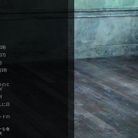
(19)
(17)
)
(19)
ラのＣ
ズ
刑
しに日
ンドの
ーを食
犬