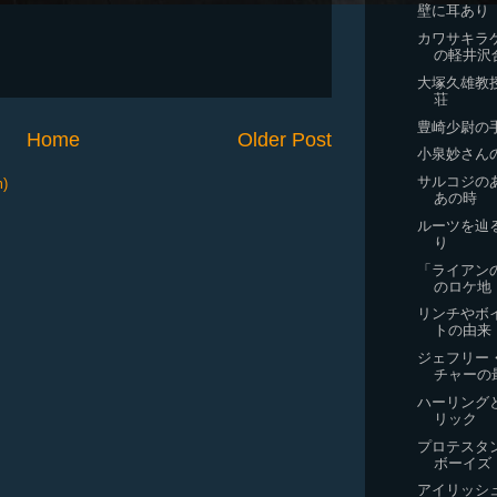
壁に耳あり
カワサキラ
の軽井沢
大塚久雄教
荘
豊崎少尉の
Home
Older Post
小泉妙さん
サルコジの
m)
あの時
ルーツを辿
り
「ライアン
のロケ地
リンチやボ
トの由来
ジェフリー
チャーの
ハーリング
リック
プロテスタ
ボーイズ
アイリッシ