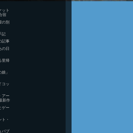
ケット
合宿
授の別
手記
の記事
あの日
る里帰
の娘」
イコッ
・アー
最新作
とゲー
ント・
ュパブ