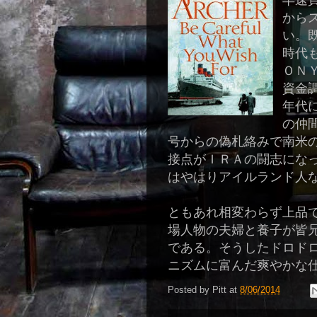
早速
から
い。
時代
ＯＮ
資金
年代
の仲
号からの偽札絡みで南米
接点がＩＲＡの闘志にな
はやはりアイルランド人
ともあれ相変わらず上品
場人物の夫婦と養子が皆
である。そうしたドロド
ニズムに富んだ爽やかな
Posted by
Pitt
at
8/06/2014