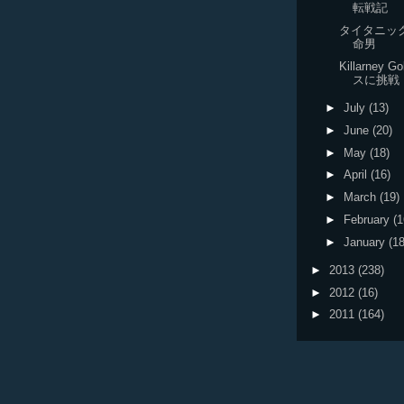
転戦記
タイタニッ
命男
Killarney G
スに挑戦
►
July
(13)
►
June
(20)
►
May
(18)
►
April
(16)
►
March
(19)
►
February
(1
►
January
(18
►
2013
(238)
►
2012
(16)
►
2011
(164)