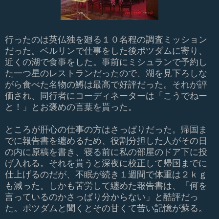
行ったのは英仏独を廻る１０名程の調査ミッション
だった。ベルリンで仕事をした後ポツダムに寄り、
近くの湖で食事をした。事前にミシュランで予約し
た一つ星のレストランだったので、湖を見下ろしな
がら食べた名物の鱒は最高で好評だった。それが評
価され、同行者にコーディネーターは「こうでねー
と！」とお褒めの言葉を貰った。
ところが肝心の仕事の方はさっぱりだった。帰国ま
でに報告書を纏めるため、役割分担した人がその日
の内に原稿を書き、寝る前に私の部屋のドア下に投
げ入れる。それを貰うと深夜に校正して帰国までに
仕上げるのだが、不眠が続き１週間で体重は２ｋｇ
も減った。しかも苦労して纏めた報告書は、「何を
言っているのかさっぱり分からない」と酷評だっ
た。ポツダムと聞くとその甘くて苦い記憶が蘇る。