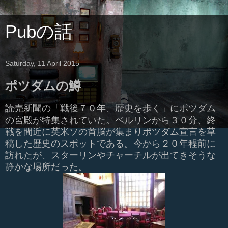
Pubの話
Saturday, 11 April 2015
ポツダムの鱒
読売新聞の「戦後７０年、歴史を歩く」にポツダム
の宮殿が特集されていた。ベルリンから３０分、終
戦を間近に英米ソの首脳が集まりポツダム宣言を草
稿した歴史のスポットである。今から２０年程前に
訪れたが、スターリンやチャーチルが出てきそうな
静かな場所だった。