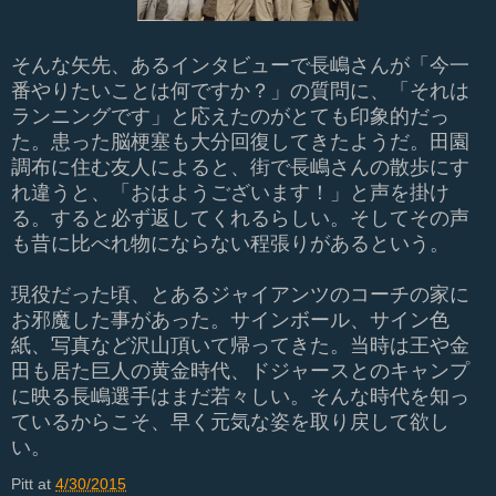
そんな矢先、あるインタビューで長嶋さんが「今一
番やりたいことは何ですか？」の質問に、「それは
ランニングです」と応えたのがとても印象的だっ
た。患った脳梗塞も大分回復してきたようだ。田園
調布に住む友人によると、街で長嶋さんの散歩にす
れ違うと、「おはようございます！」と声を掛け
る。すると必ず返してくれるらしい。そしてその声
も昔に比べれ物にならない程張りがあるという。
現役だった頃、とあるジャイアンツのコーチの家に
お邪魔した事があった。サインボール、サイン色
紙、写真など沢山頂いて帰ってきた。当時は王や金
田も居た巨人の黄金時代、ドジャースとのキャンプ
に映る長嶋選手はまだ若々しい。そんな時代を知っ
ているからこそ、早く元気な姿を取り戻して欲し
い。
Pitt
at
4/30/2015