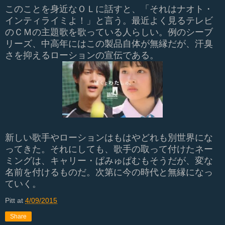
このことを身近なＯＬに話すと、「それはナオト・
インティライミよ！」と言う。最近よく見るテレビ
のＣＭの主題歌を歌っている人らしい。例のシーブ
リーズ、中高年にはこの製品自体が無縁だが、汗臭
さを抑えるローションの宣伝である。
新しい歌手やローションはもはやどれも別世界にな
ってきた。それにしても、歌手の取って付けたネー
ミングは、キャリー・ぱみゅぱむもそうだが、変な
名前を付けるものだ。次第に今の時代と無縁になっ
ていく。
Pitt
at
4/09/2015
Share