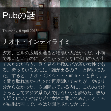
Pubの話
Thursday, 9 April 2015
ナオト・インティライミ
夕方、ビルの広場を通ると物凄い人だかりだ。小雨
で寒いというのに、どこからこんなに沢山の人が出
て来たのだろう、良く見ると殆んどが若い女性であ
る。待っている女性に「誰が出るの？」と聞いてみ
た。
すると、ナオト 〇×△・・・imie・・と言う。よ
く聞き取れ無かったので再度聞いてみたが、やはり
分からなかった。３回聞いている内に、この人はひ
ょっとしてアジア系の人ではないかと諦めた。改め
て近くにいたやはり若い女性に聞いてみた。ところ
が結果は同じで、やはり聞き取れなかった。