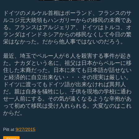
ドイツのメルケル首相はポーランド、フランスのサ
ルコジ元大統領もハンガリーからの移民の末裔であ
る。フランスはアルジェリア、ドイツはトルコ、オ
ランダはインドネシアからの移民なくして今日の繁
栄はなかった。だから他人事ではないのだろう。
最近、埼玉でペルー人が６人を殺害する事件が起き
た。ナカダという名に、祖父は日本からペルーに移
住した末裔だった。日本に来ても日本語が話せない
と経済的に自立出来ない・・・その現実は厳しい。
ドイツに渡ってもドイツ語が出来なければ異邦人
だ。親は自身を犠牲にし、子供を現地の学校に通わ
せ一人前にする。その気が遠くなるような辛抱があ
って初めて移民は受け入れられる。大変なのはこれ
からだ。
Pitt
at
9/27/2015