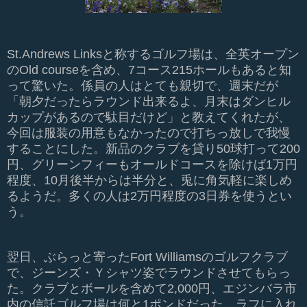
St.Andrews Linksと称するゴルフ場
は、全英オープン
のOld courseを含め、7コース215ホールもあると知
って驚いた。係員の人はとても親切で、週末だが
「朝夕だったらラウンド出来るよ、月末はダンヒル
カップがあるので駄目だけど」と教えてくれたが、
今回は服装の用意もなかったので打ちっ放しで我慢
することにした。新品のクラブを貸り50球打って200
円、グリーンフィーもオールドコースを除けば1万円
程度、10月後半からは半分と、兎に角気軽に楽しめ
るようだ。多くの人は2万円程度の3日券を使うとい
う。
翌日、ぶらっと寄ったFort Williamsのゴルフクラブ
で、ジーンズ・Ｙシャツ姿でラウンドさせてもらっ
た。クラブとボールを含めて2,000円、エジンバラ市
内の信託ゴルフ場は何と1ポンドだった。ラフに入れ